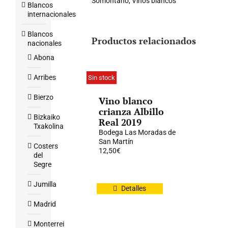
Somontano
,
Vinos blancos
Blancos
internacionales
Blancos
Productos relacionados
nacionales
Abona
Arribes
Sin stock
Bierzo
Vino blanco
crianza Albillo
Bizkaiko
Real 2019
Txakolina
Bodega Las Moradas de
San Martín
Costers
12,50
€
del
Segre
Jumilla
Detalles
Madrid
Monterrei