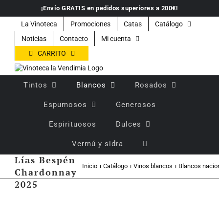
Saltar
¡Envío GRATIS en pedidos superiores a 200€!
al
contenido
La Vinoteca
Promociones
Catas
Catálogo
Noticias
Contacto
Mi cuenta
CARRITO
Tintos
Blancos
Rosados
Espumosos
Generosos
Espirituosos
Dulces
Vermú y sidra
Vino blanco
Lías Bespén
Inicio
Catálogo
Vinos blancos
Blancos nacio
Chardonnay
2025