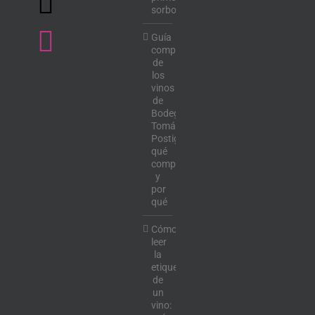
sorbo
Guía
completa
de
los
vinos
de
Bodega
Tomás
Postigo:
qué
comprar
y
por
qué
Cómo
leer
la
etiqueta
de
un
vino: