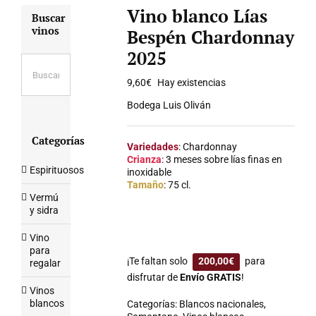
Vino blanco Lías
Buscar
vinos
Bespén Chardonnay
2025
9,60
€
Hay existencias
Bodega Luis Oliván
Categorías
Variedades
: Chardonnay
Crianza
: 3 meses sobre lías finas en
Espirituosos
inoxidable
Tamaño
: 75 cl.
Vermú
y sidra
Vino
para
¡Te faltan solo
200,00
€
para
regalar
disfrutar de
Envío GRATIS
!
Vinos
blancos
Categorías:
Blancos nacionales
,