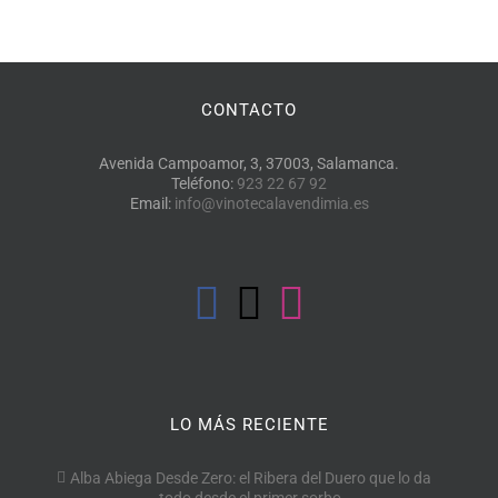
CONTACTO
Avenida Campoamor, 3, 37003, Salamanca.
Teléfono:
923 22 67 92
Email:
info@vinotecalavendimia.es
LO MÁS RECIENTE
Alba Abiega Desde Zero: el Ribera del Duero que lo da