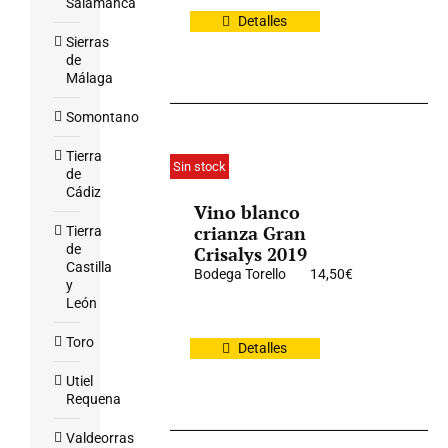
Salamanca
Detalles
Sierras
de
Málaga
Somontano
Tierra
Sin stock
de
Cádiz
Vino blanco
crianza Gran
Tierra
de
Crisalys 2019
Castilla
Bodega Torello
14,50
€
y
León
Toro
Detalles
Utiel
Requena
Valdeorras