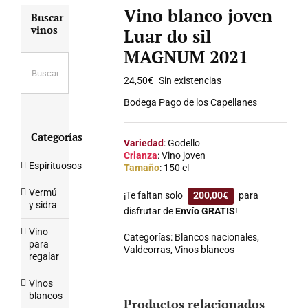
Vino blanco joven
Buscar
vinos
Luar do sil
MAGNUM 2021
24,50
€
Sin existencias
Bodega Pago de los Capellanes
Categorías
Variedad
: Godello
Crianza
: Vino joven
Espirituosos
Tamaño
: 150 cl
Vermú
¡Te faltan solo
200,00
€
para
y sidra
disfrutar de
Envío GRATIS
!
Vino
Categorías:
Blancos nacionales
,
para
Valdeorras
,
Vinos blancos
regalar
Vinos
blancos
Productos relacionados