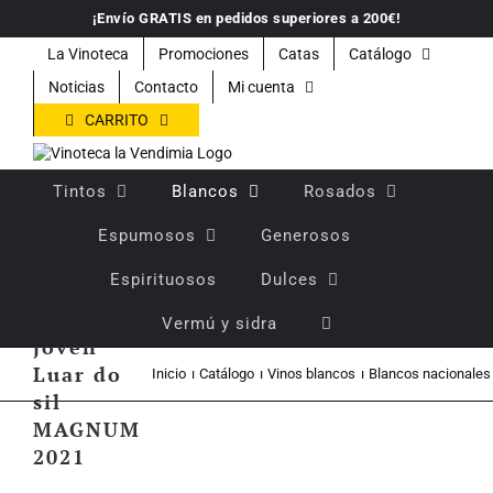
Saltar
¡Envío GRATIS en pedidos superiores a 200€!
al
contenido
La Vinoteca
Promociones
Catas
Catálogo
Noticias
Contacto
Mi cuenta
CARRITO
Tintos
Blancos
Rosados
Espumosos
Generosos
Espirituosos
Dulces
Vino
blanco
Vermú y sidra
joven
Luar do
Inicio
Catálogo
Vinos blancos
Blancos nacionales
sil
MAGNUM
2021