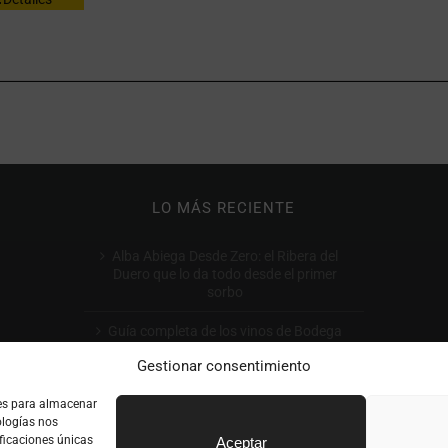
LO MÁS RECIENTE
Alba Abiega Desde Zero: el Ribera del
Duero que lo da todo desde el primer
sorbo
Guía completa de los vinos de Bodega
Tomás Postigo: qué comprar y por qué
Gestionar consentimiento
Cómo leer la etiqueta de un vino: guía
ies para almacenar
completa paso a paso
ologías nos
ficaciones únicas
Aceptar
Tratvm: El Vino de Toro que Conquista