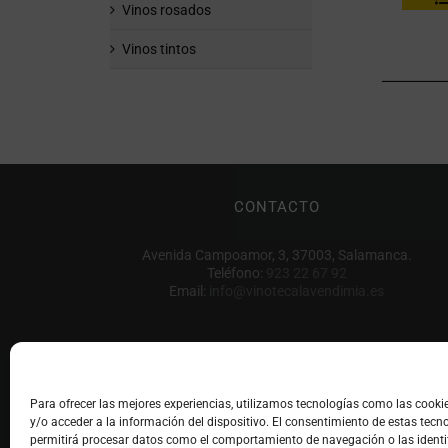
Vinos rosados
Vinos tintos
CONTACTO
Avenida Campoamor, 3, 37003, Salamanca.
Teléfono:
923 22 67 92
Email:
info@vinotecalavendimia.es
Para ofrecer las mejores experiencias, utilizamos tecnologías como las cook
y/o acceder a la información del dispositivo. El consentimiento de estas tecn
permitirá procesar datos como el comportamiento de navegación o las identi