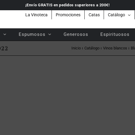
¡Envío GRATIS en pedidos superiores a 200€!
La Vinoteca
Promociones
Catas
Catálogo
s
Espumosos
Generosos
Espirituosos
022
Inicio
Catálogo
Vinos blancos
Bl