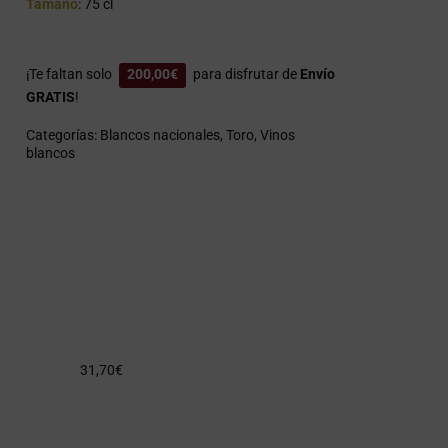
Tamaño
: 75 cl
¡Te faltan solo
200,00
€
para disfrutar de
Envío
GRATIS
!
Categorías:
Blancos nacionales
,
Toro
,
Vinos
blancos
31,70
€