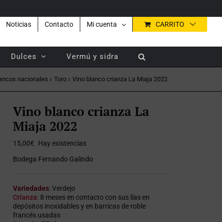
Noticias
Contacto
Mi cuenta
CARRITO
Dulces
Vermú y sidra
ancos nacionales
Toro
Vino blanco crianza La Miaja 2022
Vino blanco crianza La
Miaja 2022
15,00
€
Hay existencias
Bodega Fernando Galindo
Variedades
: Verdejo
Crianza
: 8 meses en contacto con sus lías en
depósitos inoxidables y en barricas de roble
francés usadas