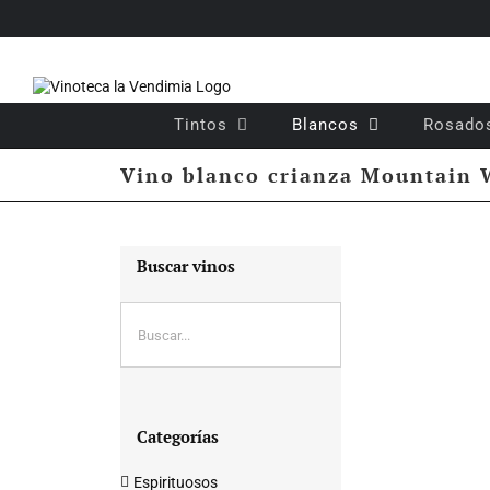
Saltar
al
contenido
Tintos
Blancos
Rosado
Vino blanco crianza Mountain 
Buscar vinos
Categorías
Espirituosos