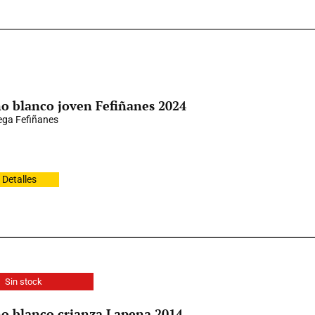
o blanco joven Fefiñanes 2024
ga Fefiñanes
Detalles
Sin stock
o blanco crianza Lapena 2014