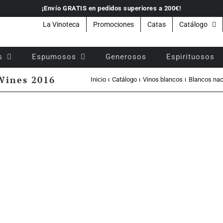
¡Envío GRATIS en pedidos superiores a 200€!
La Vinoteca
Promociones
Catas
Catálogo
s
Espumosos
Generosos
Espirituosos
Wines 2016
Inicio
Catálogo
Vinos blancos
Blancos nac