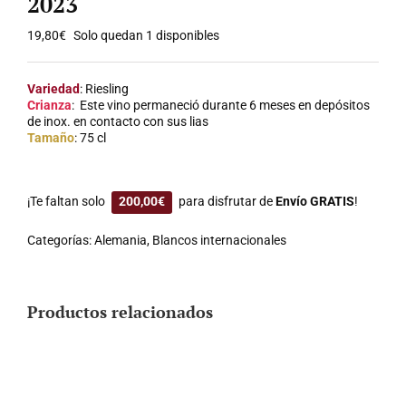
2023
19,80
€
Solo quedan 1 disponibles
Variedad
: Riesling
Crianza
: Este vino permaneció durante 6 meses en depósitos
de inox. en contacto con sus lias
Tamaño
: 75 cl
¡Te faltan solo
200,00
€
para disfrutar de
Envío GRATIS
!
Categorías:
Alemania
,
Blancos internacionales
Productos relacionados