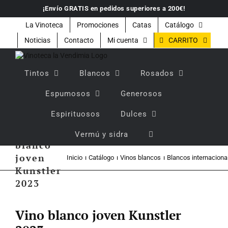
Saltar
¡Envío GRATIS en pedidos superiores a 200€!
al
contenido
La Vinoteca
Promociones
Catas
Catálogo
CARRITO
Noticias
Contacto
Mi cuenta
Tintos
Blancos
Rosados
Espumosos
Generosos
Espirituosos
Dulces
Vino
Vermú y sidra
blanco
joven
Inicio
Catálogo
Vinos blancos
Blancos internaciona
Kunstler
2023
Vino blanco joven Kunstler