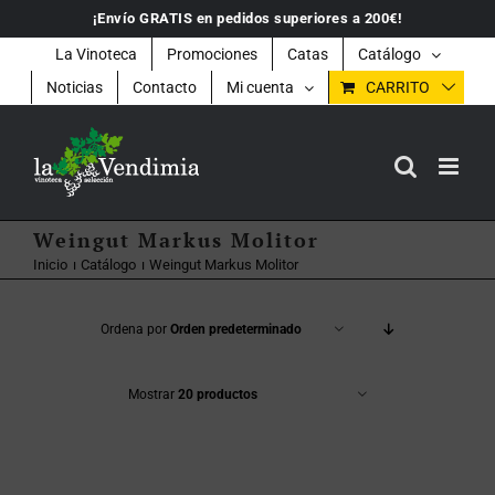
Saltar
¡Envío GRATIS en pedidos superiores a 200€!
al
contenido
La Vinoteca
Promociones
Catas
Catálogo
Noticias
Contacto
Mi cuenta
CARRITO
Weingut Markus Molitor
Inicio
Catálogo
Weingut Markus Molitor
Ordena por
Orden predeterminado
Mostrar
20 productos