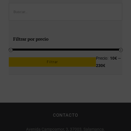
Filtrar por precio
Precio:
10€
—
Filtrar
Precio
Precio
230€
mínimo
máximo
CONTACTO
Avenida Campoamor, 3, 37003, Salamanca.