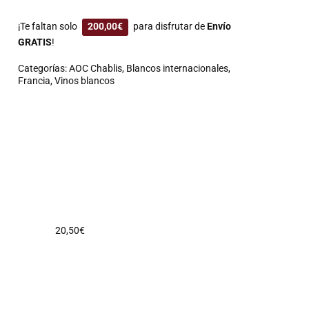
¡Te faltan solo
200,00
€
para disfrutar de
Envío
GRATIS
!
Categorías:
AOC Chablis
,
Blancos internacionales
,
Francia
,
Vinos blancos
20,50
€