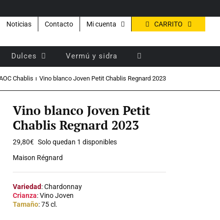
CARRITO
Noticias
Contacto
Mi cuenta
Dulces
Vermú y sidra
AOC Chablis
Vino blanco Joven Petit Chablis Regnard 2023
Vino blanco Joven Petit
Chablis Regnard 2023
29,80
€
Solo quedan 1 disponibles
Maison Régnard
Variedad
: Chardonnay
Crianza
: Vino Joven
Tamaño
: 75 cl.