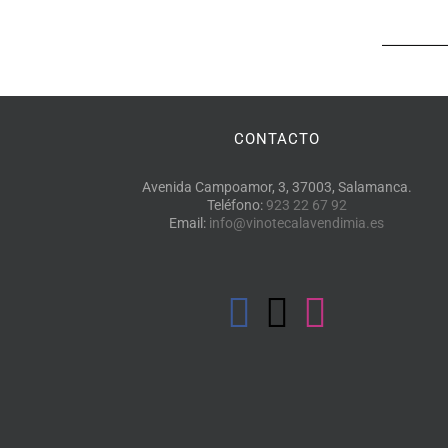
CONTACTO
Avenida Campoamor, 3, 37003, Salamanca.
Teléfono:
923 22 67 92
Email:
info@vinotecalavendimia.es