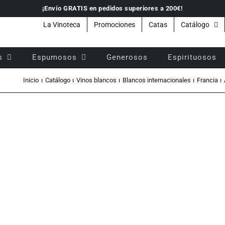
¡Envío GRATIS en pedidos superiores a 200€!
La Vinoteca
Promociones
Catas
Catálogo
s
Espumosos
Generosos
Espirituosos
s
Inicio
Catálogo
Vinos blancos
Blancos internacionales
Francia