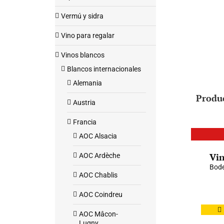
Vermú y sidra
Vino para regalar
Vinos blancos
Blancos internacionales
Alemania
Produ
Austria
Francia
AOC Alsacia
Vin
AOC Ardèche
Bode
AOC Chablis
AOC Coindreu
AOC Mâcon-
Lugny