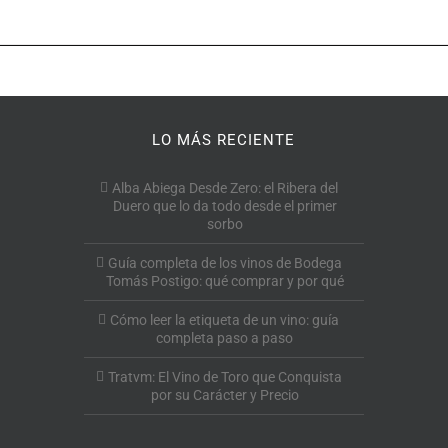
LO MÁS RECIENTE
Alba Abiega Desde Zero: el Ribera del
Duero que lo da todo desde el primer
sorbo
Guía completa de los vinos de Bodega
Tomás Postigo: qué comprar y por qué
Cómo leer la etiqueta de un vino: guía
completa paso a paso
Tratvm: El Vino de Toro que Conquista
por su Carácter y Precio