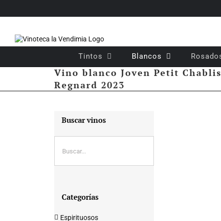
Saltar
al
contenido
Tintos
Blancos
Rosado
Vino blanco Joven Petit Chabli
Regnard 2023
Buscar vinos
Categorías
Espirituosos