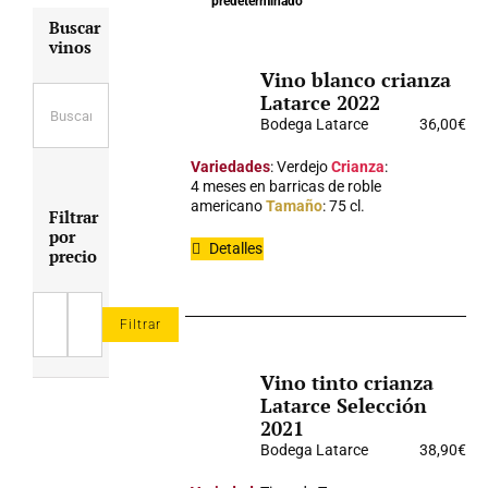
predeterminado
Buscar
vinos
Vino blanco crianza
Latarce 2022
Bodega Latarce
36,00
€
Variedades
: Verdejo
Crianza
:
4 meses en barricas de roble
americano
Tamaño
: 75 cl.
Filtrar
por
Detalles
precio
Filtrar
Precio
Precio
mínimo
máximo
Vino tinto crianza
Latarce Selección
2021
Bodega Latarce
38,90
€