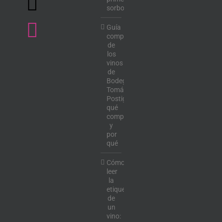
sorbo
Guía
completa
de
los
vinos
de
Bodega
Tomás
Postigo:
qué
comprar
y
por
qué
Cómo
leer
la
etiqueta
de
un
vino: