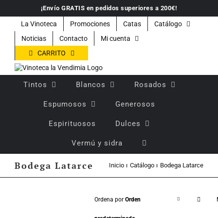
Saltar
¡Envío GRATIS en pedidos superiores a 200€!
al
contenido
La Vinoteca
Promociones
Catas
Catálogo
Noticias
Contacto
Mi cuenta
CARRITO
Tintos
Blancos
Rosados
Espumosos
Generosos
Espirituosos
Dulces
Vermú y sidra
Bodega Latarce
Inicio
Catálogo
Bodega Latarce
Ordena por
Orden