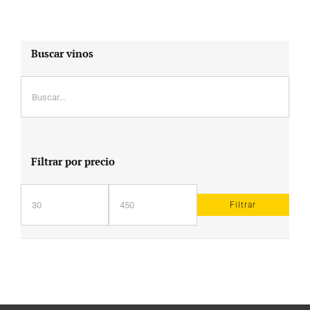
Buscar vinos
Filtrar por precio
Filtrar
Precio
Precio
mínimo
máximo