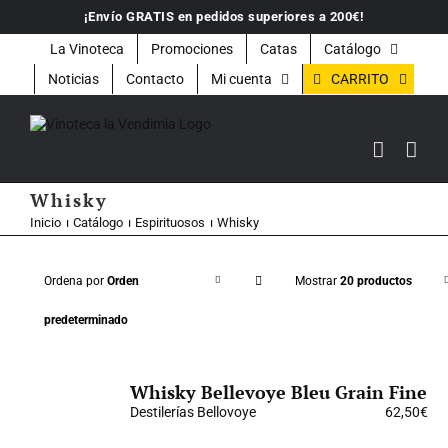
Saltar
¡Envío GRATIS en pedidos superiores a 200€!
al
contenido
La Vinoteca
Promociones
Catas
Catálogo
CARRITO
Noticias
Contacto
Mi cuenta
Whisky
Inicio
Catálogo
Espirituosos
Whisky
Ordena por
Orden
Mostrar
20 productos
predeterminado
Whisky Bellevoye Bleu Grain Fine
Destilerías Bellovoye
62,50
€