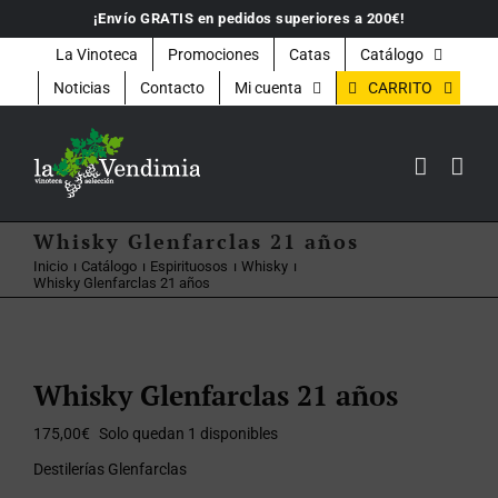
Saltar
¡Envío GRATIS en pedidos superiores a 200€!
al
contenido
La Vinoteca
Promociones
Catas
Catálogo
CARRITO
Noticias
Contacto
Mi cuenta
Whisky Glenfarclas 21 años
Inicio
Catálogo
Espirituosos
Whisky
Whisky Glenfarclas 21 años
Whisky Glenfarclas 21 años
175,00
€
Solo quedan 1 disponibles
Destilerías Glenfarclas