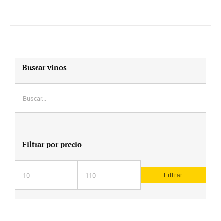
Buscar vinos
Filtrar por precio
Filtrar
Precio
Precio
mínimo
máximo