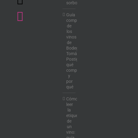
sorbo
Guía
completa
de
los
vinos
de
Bodega
Tomás
Postigo:
qué
comprar
y
por
qué
Cómo
leer
la
etiqueta
de
un
vino:
guía