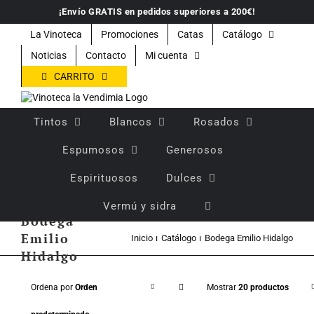
Saltar
¡Envío GRATIS en pedidos superiores a 200€!
al
contenido
La Vinoteca
Promociones
Catas
Catálogo
Noticias
Contacto
Mi cuenta
CARRITO
Tintos
Blancos
Rosados
Espumosos
Generosos
Espirituosos
Dulces
Vermú y sidra
Bodega
Emilio
Inicio
Catálogo
Bodega Emilio Hidalgo
Hidalgo
Ordena por
Orden
Mostrar
20 productos