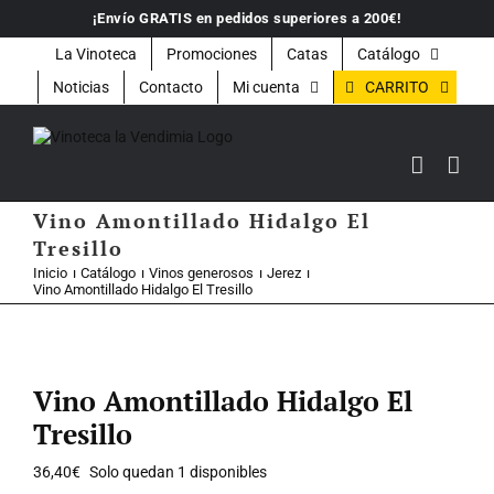
Saltar
¡Envío GRATIS en pedidos superiores a 200€!
al
contenido
La Vinoteca
Promociones
Catas
Catálogo
CARRITO
Noticias
Contacto
Mi cuenta
Vino Amontillado Hidalgo El
Tresillo
Inicio
Catálogo
Vinos generosos
Jerez
Vino Amontillado Hidalgo El Tresillo
Vino Amontillado Hidalgo El
Tresillo
36,40
€
Solo quedan 1 disponibles