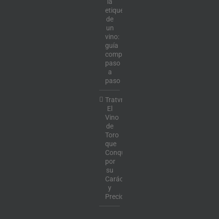
la
etiqueta
de
un
vino:
guía
completa
paso
a
paso
Tratvm:
El
Vino
de
Toro
que
Conquista
por
su
Carácter
y
Precio