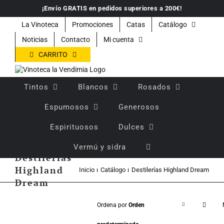
Saltar
¡Envío GRATIS en pedidos superiores a 200€!
al
contenido
La Vinoteca
Promociones
Catas
Catálogo
Noticias
Contacto
Mi cuenta
CARRITO
Tintos
Blancos
Rosados
Espumosos
Generosos
Espirituosos
Dulces
Vermú y sidra
Destilerías
Highland
Inicio
Catálogo
Destilerías Highland Dream
Dream
Ordena por
Orden