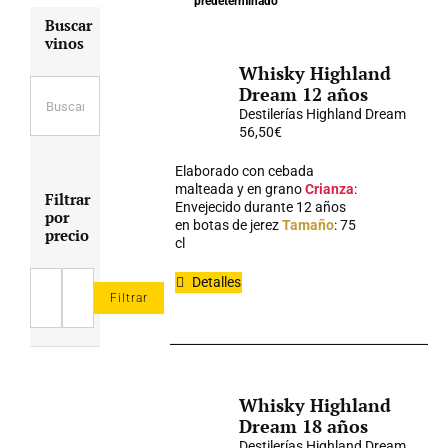
predeterminado
Buscar
vinos
Whisky Highland
Dream 12 años
Destilerías Highland Dream
56,50
€
Elaborado con cebada
malteada y en grano
Crianza
:
Filtrar
Envejecido durante 12 años
por
en botas de jerez
Tamaño
: 75
precio
cl
Detalles
Filtrar
Precio
Precio
mínimo
máximo
Whisky Highland
Dream 18 años
Destilerías Highland Dream