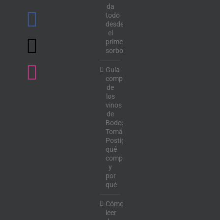
da
todo
desde
el
primer
sorbo
Guía
completa
de
los
vinos
de
Bodega
Tomás
Postigo:
qué
comprar
y
por
qué
Cómo
leer