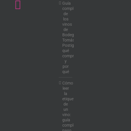
Guía
completa
de
los
vinos
de
Bodega
Tomás
Postigo:
qué
comprar
y
por
qué
Cómo
leer
la
etiqueta
de
un
vino:
guía
completa
paso