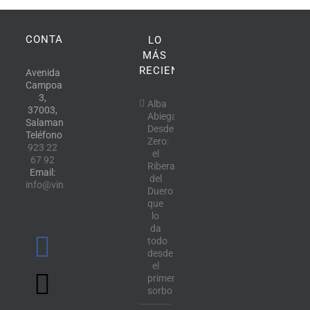
CONTACTO
LO
MÁS
RECIENTE
Avenida
Campoamor,
3,
Alba
37003,
Abiega
Salamanca.
Desde
Teléfono:
Zero:
923 22
el
67 92
Ribera
Email:
del
info@vinotecalavendimia.es
Duero
que
lo
da
todo
desde
el
primer
sorbo