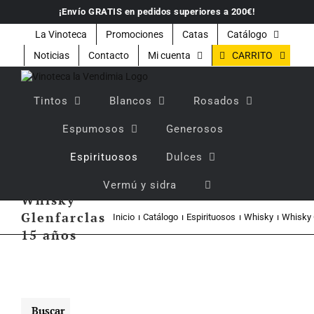
Saltar
¡Envío GRATIS en pedidos superiores a 200€!
al
contenido
La Vinoteca
Promociones
Catas
Catálogo
CARRITO
Noticias
Contacto
Mi cuenta
Tintos
Blancos
Rosados
Espumosos
Generosos
Espirituosos
Dulces
Vermú y sidra
Whisky
Glenfarclas
Inicio
Catálogo
Espirituosos
Whisky
Whisky 
15 años
Buscar