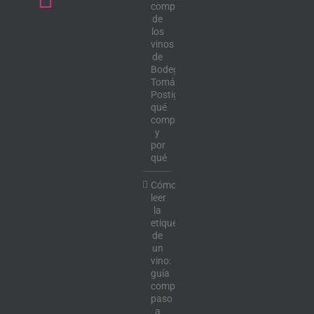
completa
de
los
vinos
de
Bodega
Tomás
Postigo:
qué
comprar
y
por
qué
Cómo
leer
la
etiqueta
de
un
vino:
guía
completa
paso
a