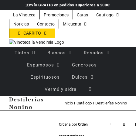
Saltar
¡Envío GRATIS en pedidos superiores a 200€!
al
contenido
La Vinoteca
Promociones
Catas
Catálogo
Noticias
Contacto
Mi cuenta
CARRITO
Tintos
Blancos
Rosados
Espumosos
Generosos
Espirituosos
Dulces
Vermú y sidra
Destilerías
Inicio
Catálogo
Destilerías Nonino
Nonino
Ordena por
Orden