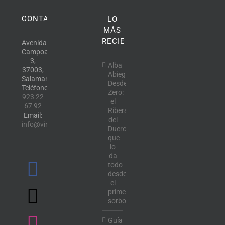
CONTACTO
LO
MÁS
RECIENTE
Avenida
Campoamor,
3,
Alba
37003,
Abiega
Salamanca.
Desde
Teléfono:
Zero:
923 22
el
67 92
Ribera
Email:
del
info@vinotecalavendimia.es
Duero
que
lo
da
todo
desde
el
primer
sorbo
Guía