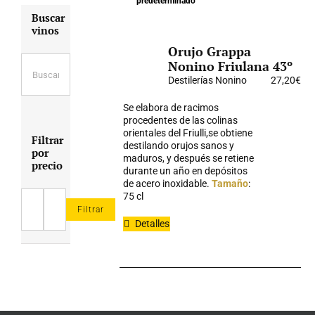
predeterminado
Buscar
vinos
Orujo Grappa
Nonino Friulana 43º
Destilerías Nonino
27,20
€
Se elabora de racimos
procedentes de las colinas
orientales del Friulli,se obtiene
Filtrar
destilando orujos sanos y
por
maduros, y después se retiene
precio
durante un año en depósitos
de acero inoxidable.
Tamaño
:
75 cl
Filtrar
Precio
Precio
Detalles
mínimo
máximo