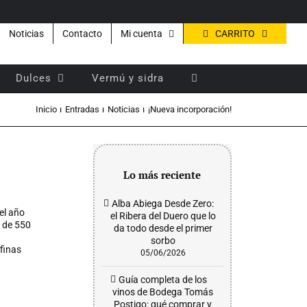
CARRITO
Noticias
Contacto
Mi cuenta
Dulces
Vermú y sidra
Inicio
Entradas
Noticias
¡Nueva incorporación!
Lo más reciente
Alba Abiega Desde Zero:
el año
el Ribera del Duero que lo
d de 550
da todo desde el primer
sorbo
finas
05/06/2026
Guía completa de los
vinos de Bodega Tomás
Postigo: qué comprar y