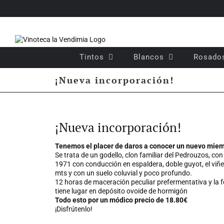
Saltar
al
contenido
Tintos
Blancos
Rosado
¡Nueva incorporación!
Ver
imagen
¡Nueva incorporación!
más
grande
Tenemos el placer de daros a conocer un nuevo miem
Se trata de un godello, clon familiar del Pedrouzos, co
1971 con conducción en espaldera, doble guyot, el viñe
mts y con un suelo coluvial y poco profundo.
12 horas de maceración peculiar prefermentativa y la f
tiene lugar en depósito ovoide de hormigón
Todo esto por un módico precio de 18.80€
¡Disfrútenlo!