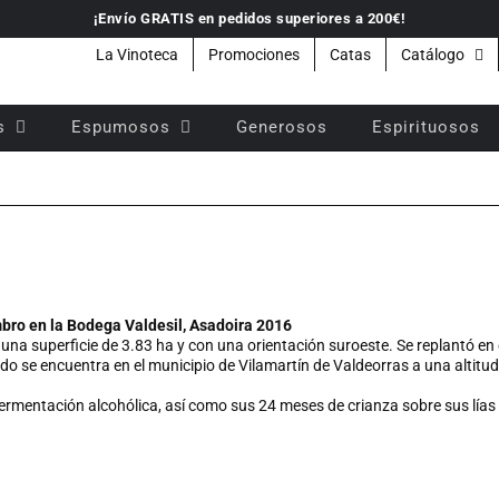
¡Envío GRATIS en pedidos superiores a 200€!
La Vinoteca
Promociones
Catas
Catálogo
s
Espumosos
Generosos
Espirituosos
bro en la Bodega Valdesil, Asadoira 2016
n una superficie de 3.83 ha y con una orientación suroeste. Se replantó en 
do se encuentra en el municipio de Vilamartín de Valdeorras a una altitu
ermentación alcohólica, así como sus 24 meses de crianza sobre sus lías 