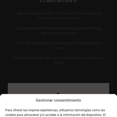
LO MÁS RECIENTE
Alba Abiega Desde Zero: el Ribera del Duero que lo da
todo desde el primer sorbo
Guía completa de los vinos de Bodega Tomás Postigo:
qué comprar y por qué
Cómo leer la etiqueta de un vino: guía completa paso a
paso
Tratvm: El Vino de Toro que Conquista por su Carácter y
Precio
Gestionar consentimiento
Para ofrecer las mejores experiencias, utilizamos tecnologías como las
cookies para almacenar y/o acceder a la información del dispositivo. El