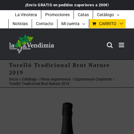
Saltar
¡Envío GRATIS en pedidos superiores a 200€!
al
contenido
La Vinoteca
Promociones
Catas
Catálogo
Noticias
Contacto
Mi cuenta
CARRITO
Torelló Tradicional Brut Nature
2019
Inicio
Catálogo
Vinos espumosos
Espumosos Corpinnat
Torelló Tradicional Brut Nature 2019