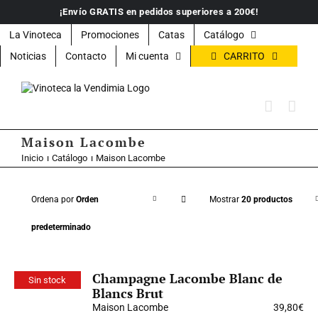
Saltar
¡Envío GRATIS en pedidos superiores a 200€!
al
contenido
La Vinoteca
Promociones
Catas
Catálogo
CARRITO
Noticias
Contacto
Mi cuenta
Maison Lacombe
Inicio
Catálogo
Maison Lacombe
Ordena por
Orden
Mostrar
20 productos
predeterminado
Champagne Lacombe Blanc de
Sin stock
Blancs Brut
Maison Lacombe
39,80
€