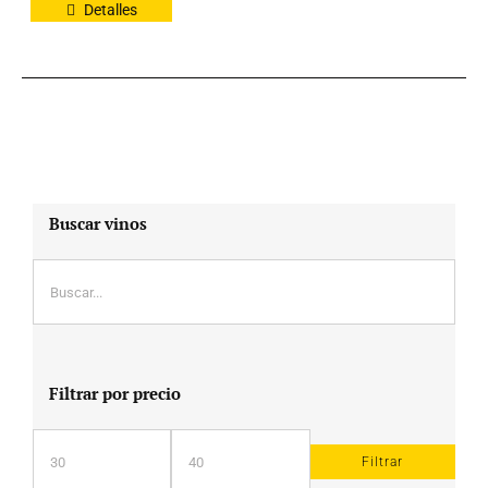
Detalles
Buscar vinos
Filtrar por precio
Filtrar
Precio
Precio