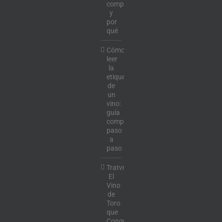
comprar
y
por
qué
Cómo
leer
la
etiqueta
de
un
vino:
guía
completa
paso
a
paso
Tratvm:
El
Vino
de
Toro
que
Conquista