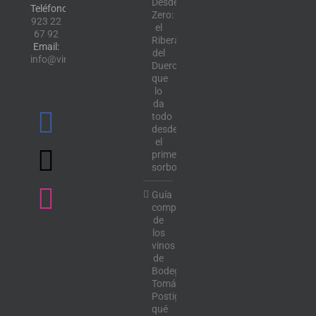
Desde
Teléfono:
Zero:
923 22
el
67 92
Ribera
Email:
del
info@vinotecalavendimia.es
Duero
que
lo
da
todo
desde
el
primer
sorbo
Guía
completa
de
los
vinos
de
Bodega
Tomás
Postigo:
qué