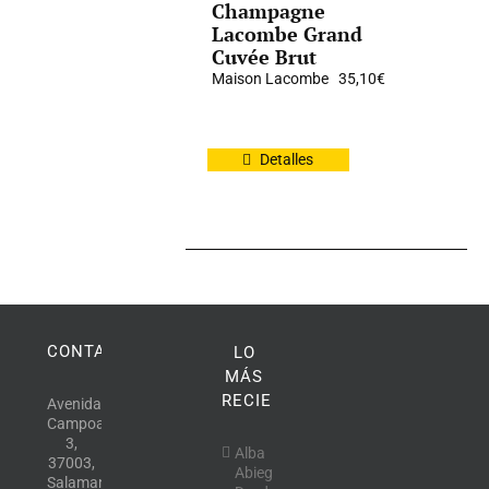
Champagne
Lacombe Grand
Cuvée Brut
Maison Lacombe
35,10
€
Detalles
CONTACTO
LO
MÁS
RECIENTE
Avenida
Campoamor,
3,
Alba
37003,
Abiega
Salamanca.