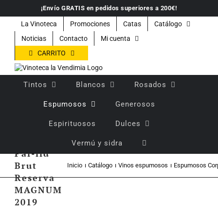
Saltar
¡Envío GRATIS en pedidos superiores a 200€!
al
contenido
La Vinoteca
Promociones
Catas
Catálogo
Noticias
Contacto
Mi cuenta
CARRITO
Tintos
Blancos
Rosados
Espumosos
Generosos
Espirituosos
Dulces
Torelló
Rosé
Vermú y sidra
Pal-lid
Brut
Inicio
Catálogo
Vinos espumosos
Espumosos Cor
Reserva
MAGNUM
2019