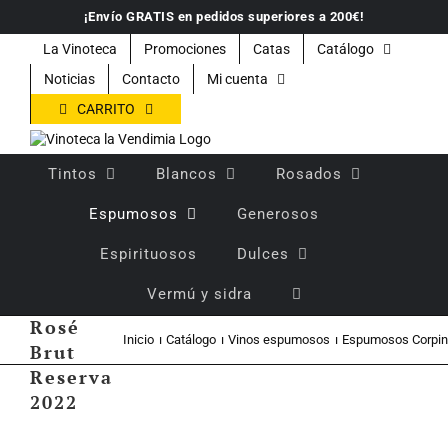
Saltar
¡Envío GRATIS en pedidos superiores a 200€!
al
contenido
La Vinoteca
Promociones
Catas
Catálogo
Noticias
Contacto
Mi cuenta
CARRITO
Tintos
Blancos
Rosados
Espumosos
Generosos
Espirituosos
Dulces
Torello
Vermú y sidra
Pal-Lid
Rosé
Inicio
Catálogo
Vinos espumosos
Espumosos Corpin
Brut
Reserva
2022