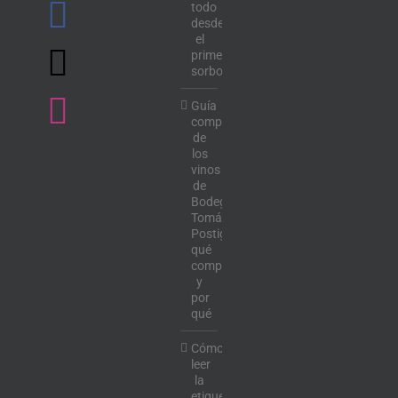
todo
desde
el
primer
sorbo
Guía
completa
de
los
vinos
de
Bodega
Tomás
Postigo:
qué
comprar
y
por
qué
Cómo
leer
la
etiqueta