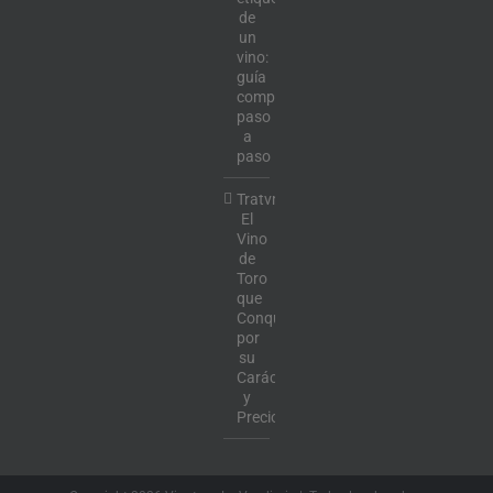
de
un
vino:
guía
completa
paso
a
paso
Tratvm:
El
Vino
de
Toro
que
Conquista
por
su
Carácter
y
Precio