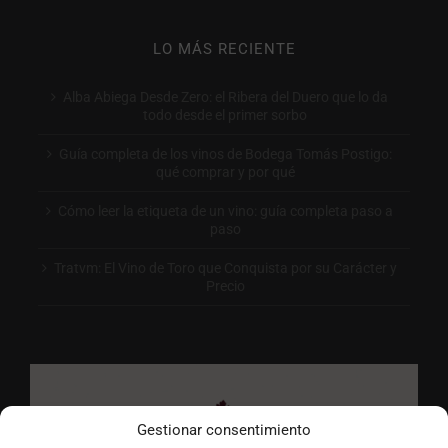
LO MÁS RECIENTE
Alba Abiega Desde Zero: el Ribera del Duero que lo da
todo desde el primer sorbo
Guía completa de los vinos de Bodega Tomás Postigo:
qué comprar y por qué
Cómo leer la etiqueta de un vino: guía completa paso a
paso
Tratvm: El Vino de Toro que Conquista por su Carácter y
Precio
Gestionar consentimiento