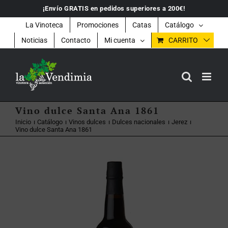
Saltar
¡Envío GRATIS en pedidos superiores a 200€!
al
contenido
La Vinoteca
Promociones
Catas
Catálogo
Noticias
Contacto
Mi cuenta
CARRITO
Vino dulce Santa Ana 1861
Inicio
Catálogo
Vinos dulces
Dulces nacionales
Jerez
Vino dulce Santa Ana 1861