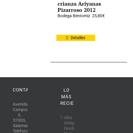
crianza Ariyanas
Pizarroso 2012
Bodega Bentomiz
25,80
€
Detalles
CONTACTO
LO
MÁS
RECIENTE
Avenida
Campoamor,
3,
Alba
37003,
Abiega
Salamanca.
Desde
Teléfono: