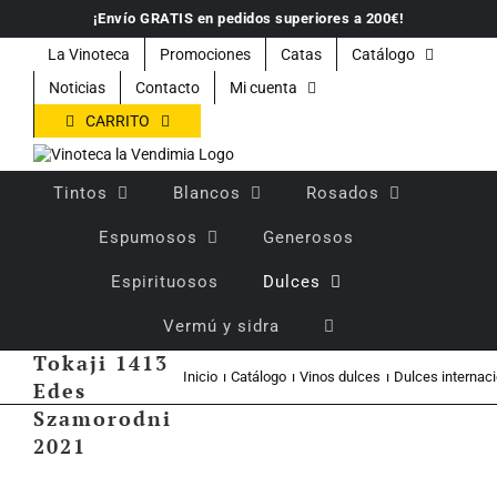
Saltar
¡Envío GRATIS en pedidos superiores a 200€!
al
contenido
La Vinoteca
Promociones
Catas
Catálogo
Noticias
Contacto
Mi cuenta
CARRITO
Tintos
Blancos
Rosados
Espumosos
Generosos
Espirituosos
Dulces
Vino dulce
Vermú y sidra
crianza
Tokaji 1413
Inicio
Catálogo
Vinos dulces
Dulces internac
Edes
Szamorodni
2021