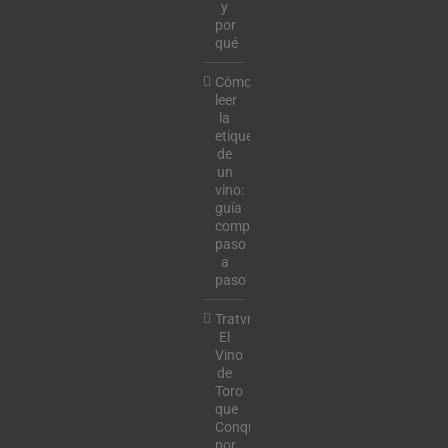
y
por
qué
Cómo
leer
la
etiqueta
de
un
vino:
guía
completa
paso
a
paso
Tratvm:
El
Vino
de
Toro
que
Conquista
por