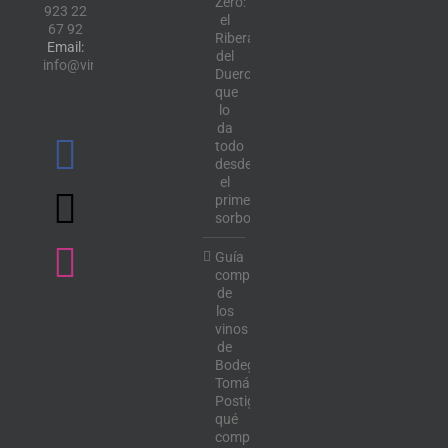
Zero:
923 22
el
67 92
Ribera
Email:
del
info@vinotecalavendimia.es
Duero
que
lo
da
todo
desde
el
primer
sorbo
Guía
completa
de
los
vinos
de
Bodega
Tomás
Postigo:
qué
comprar