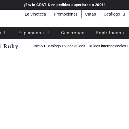
¡Envío GRATIS en pedidos superiores a 200€!
La Vinoteca
Promociones
Catas
Catálogo
s
Espumosos
Generosos
Espirituosos
l Ruby
Inicio
Catálogo
Vinos dulces
Dulces internacionales