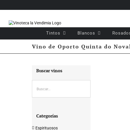
Saltar
al
contenido
Tintos
Blancos
Rosado
Vino de Oporto Quinta do Nova
Buscar vinos
Categorías
Espirituosos