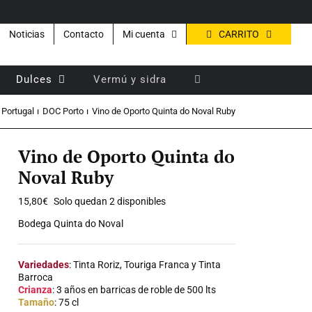
CARRITO
Noticias
Contacto
Mi cuenta
Dulces
Vermú y sidra
Portugal
DOC Porto
Vino de Oporto Quinta do Noval Ruby
Vino de Oporto Quinta do
Noval Ruby
15,80
€
Solo quedan 2 disponibles
Bodega Quinta do Noval
Variedades
: Tinta Roriz, Touriga Franca y Tinta
Barroca
Crianza
: 3 años en barricas de roble de 500 lts
Tamaño
: 75 cl