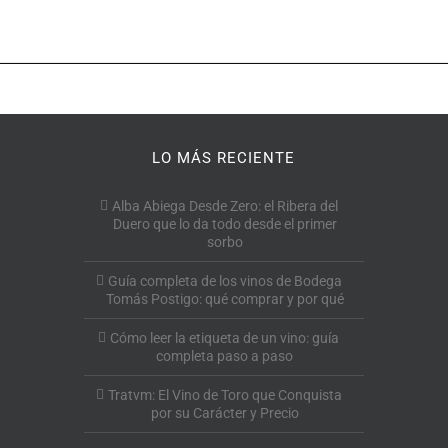
LO MÁS RECIENTE
Alba Abiega Desde Zero: el Ribera del
Duero que lo da todo desde el primer
sorbo
Guía completa de los vinos de Bodega
Tomás Postigo: qué comprar y por qué
Cómo leer la etiqueta de un vino: guía
completa paso a paso
Tratvm: El Vino de Toro que Conquista
por su Carácter y Precio