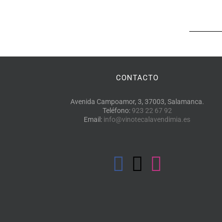
CONTACTO
Avenida Campoamor, 3, 37003, Salamanca.
Teléfono:
923 22 67 92
Email:
info@vinotecalavendimia.es