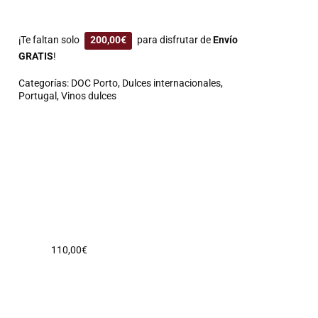
¡Te faltan solo
200,00
€
para disfrutar de
Envío
GRATIS
!
Categorías:
DOC Porto
,
Dulces internacionales
,
Portugal
,
Vinos dulces
110,00
€