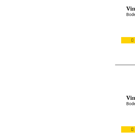
Vin
Bode
Vin
Bode