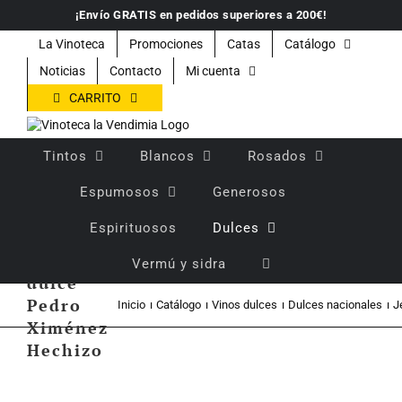
Saltar
¡Envío GRATIS en pedidos superiores a 200€!
al
contenido
La Vinoteca
Promociones
Catas
Catálogo
Noticias
Contacto
Mi cuenta
CARRITO
Tintos
Blancos
Rosados
Espumosos
Generosos
Espirituosos
Dulces
Vino
Vermú y sidra
dulce
Pedro
Inicio
Catálogo
Vinos dulces
Dulces nacionales
J
Ximénez
Hechizo