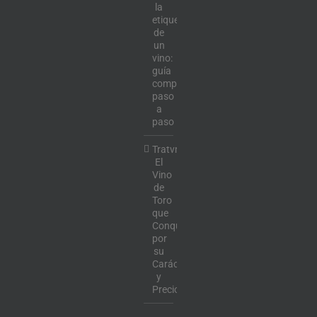
la
etiqueta
de
un
vino:
guía
completa
paso
a
paso
Tratvm:
El
Vino
de
Toro
que
Conquista
por
su
Carácter
y
Precio