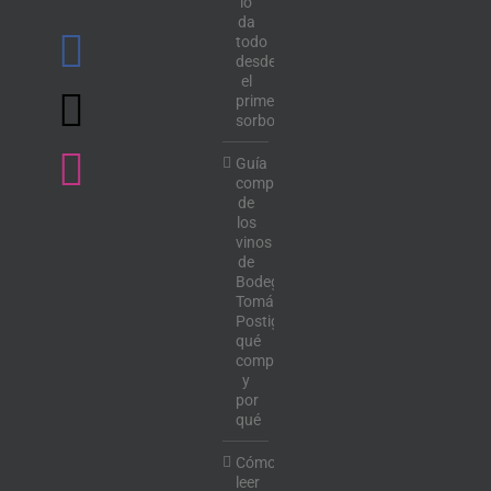
lo
da
todo
desde
el
primer
sorbo
Guía
completa
de
los
vinos
de
Bodega
Tomás
Postigo:
qué
comprar
y
por
qué
Cómo
leer