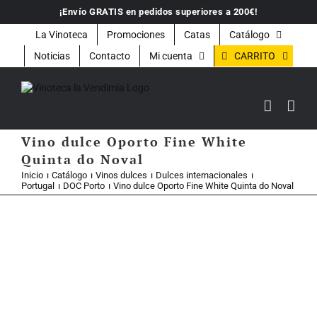
Saltar
¡Envío GRATIS en pedidos superiores a 200€!
al
contenido
La Vinoteca
Promociones
Catas
Catálogo
CARRITO
Noticias
Contacto
Mi cuenta
Vino dulce Oporto Fine White
Quinta do Noval
Inicio
Catálogo
Vinos dulces
Dulces internacionales
Portugal
DOC Porto
Vino dulce Oporto Fine White Quinta do Noval