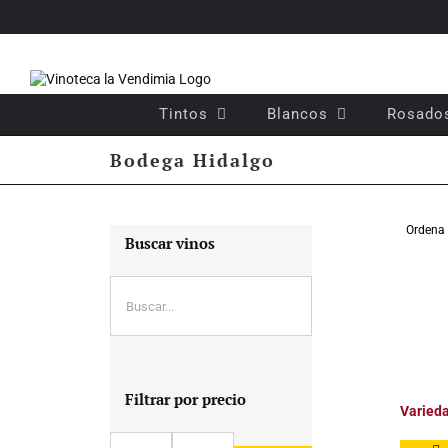
Saltar
al
contenido
Tintos
Blancos
Rosado
Bodega Hidalgo
Ordena
Buscar vinos
Filtrar por precio
Varied