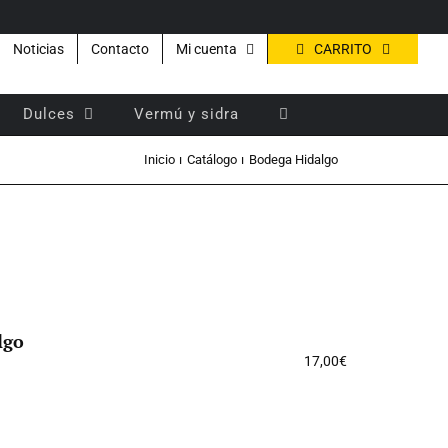
CARRITO
Noticias
Contacto
Mi cuenta
Dulces
Vermú y sidra
Inicio
Catálogo
Bodega Hidalgo
lgo
17,00
€