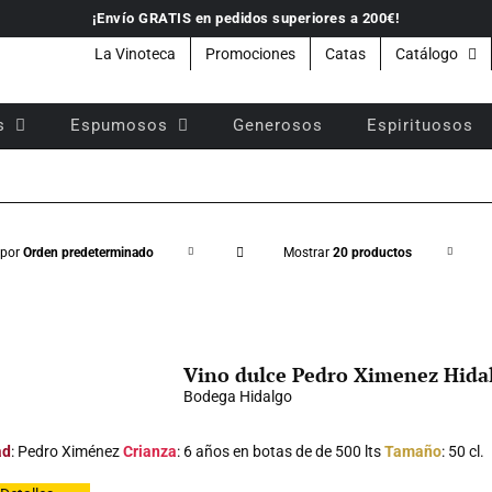
¡Envío GRATIS en pedidos superiores a 200€!
La Vinoteca
Promociones
Catas
Catálogo
s
Espumosos
Generosos
Espirituosos
 por
Orden predeterminado
Mostrar
20 productos
Vino dulce Pedro Ximenez Hida
Bodega Hidalgo
ad
: Pedro Ximénez
Crianza
: 6 años en botas de de 500 lts
Tamaño
: 50 cl.