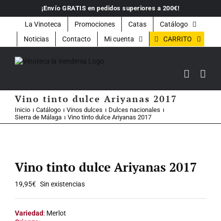
Saltar
¡Envío GRATIS en pedidos superiores a 200€!
al
contenido
La Vinoteca
Promociones
Catas
Catálogo
CARRITO
Noticias
Contacto
Mi cuenta
Vino tinto dulce Ariyanas 2017
Inicio
Catálogo
Vinos dulces
Dulces nacionales
Sierra de Málaga
Vino tinto dulce Ariyanas 2017
Vino tinto dulce Ariyanas 2017
19,95
€
Sin existencias
Variedad
: Merlot