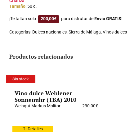
Crianza
:
Tamaño
: 50 cl.
¡Te faltan solo
200,00
€
para disfrutar de
Envío GRATIS
!
Categorías:
Dulces nacionales
,
Sierra de Málaga
,
Vinos dulces
Productos relacionados
Sin stock
Vino dulce Wehlener
Sonnenuhr (TBA) 2010
Weingut Markus Molitor
230,00
€
Detalles