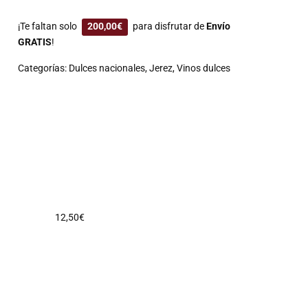
¡Te faltan solo
200,00
€
para disfrutar de
Envío
GRATIS
!
Categorías:
Dulces nacionales
,
Jerez
,
Vinos dulces
12,50
€