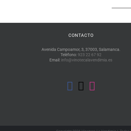
CONTACTO
Avenida Campoamor, 3, 37003, Salamanca.
Teléfono:
923 22 67 92
Email:
info@vinotecalavendimia.es