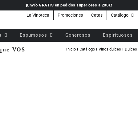
¡Envío GRATIS en pedidos superiores a 200€!
La Vinoteca
Promociones
Catas
Catálogo
s
Espumosos
Generosos
Espirituosos
ique VOS
Inicio
Catálogo
Vinos dulces
Dulces