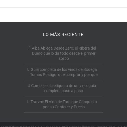
LO MÁS RECIENTE
Alba Abiega Desde Zero: el Ribera del
Duero que lo da todo desde el primer
sorbo
Guía completa de los vinos de Bodega
Tomás Postigo: qué comprar y por qué
Cómo leer la etiqueta de un vino: guía
completa paso a paso
Tratvm: El Vino de Toro que Conquista
por su Carácter y Precio