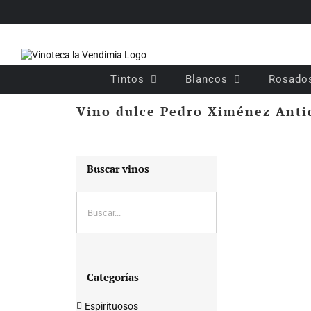
Saltar
al
contenido
Tintos
Blancos
Rosado
Vino dulce Pedro Ximénez Ant
Buscar vinos
Categorías
Espirituosos