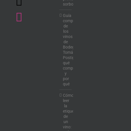
sorbo
Guía
completa
de
los
vinos
de
Bodega
Tomás
Postigo:
qué
comprar
y
por
qué
Cómo
leer
la
etiqueta
de
un
vino: