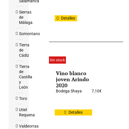
Salamanca
Sierras
de
Detalles
Málaga
Somontano
Tierra
de
Cádiz
Sin stock
Tierra
de
Vino blanco
Castilla
joven Arindo
y
2020
León
Bodega Shaya
7,10
€
Toro
Utiel
Detalles
Requena
Valdeorras