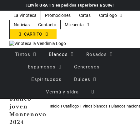
Saltar
¡Envío GRATIS en pedidos superiores a 200€!
al
contenido
La Vinoteca
Promociones
Catas
Catálogo
Noticias
Contacto
Mi cuenta
CARRITO
Tintos
Blancos
Rosados
Espumosos
Generosos
Espirituosos
Dulces
Vino
Vermú y sidra
blanco
joven
Inicio
Catálogo
Vinos blancos
Blancos nacion
Montenovo
2024