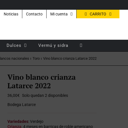
CARRITO
Noticias
Contacto
Mi cuenta
Dulces
Vermú y sidra
lancos nacionales
Toro
Vino blanco crianza Latarce 2022
Vino blanco crianza
Latarce 2022
36,00
€
Solo quedan 2 disponibles
Bodega Latarce
Variedades
: Verdejo
Crianza
: 4 meses en barricas de roble americano