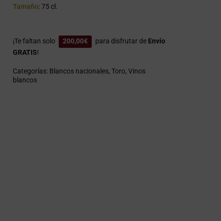
Tamaño
: 75 cl.
¡Te faltan solo
200,00
€
para disfrutar de
Envío
GRATIS
!
Categorías:
Blancos nacionales
,
Toro
,
Vinos
blancos