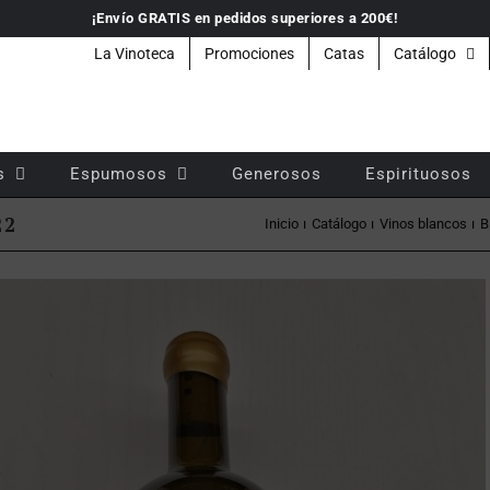
¡Envío GRATIS en pedidos superiores a 200€!
La Vinoteca
Promociones
Catas
Catálogo
s
Espumosos
Generosos
Espirituosos
22
Inicio
Catálogo
Vinos blancos
B