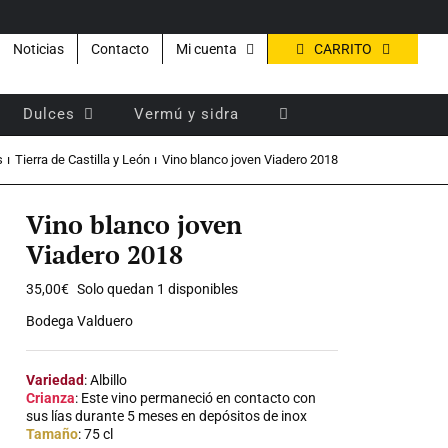
CARRITO
Noticias
Contacto
Mi cuenta
Dulces
Vermú y sidra
s
Tierra de Castilla y León
Vino blanco joven Viadero 2018
Vino blanco joven
Viadero 2018
35,00
€
Solo quedan 1 disponibles
Bodega Valduero
Variedad
: Albillo
Crianza
: Este vino permaneció en contacto con
sus lías durante 5 meses en depósitos de inox
Tamaño
: 75 cl