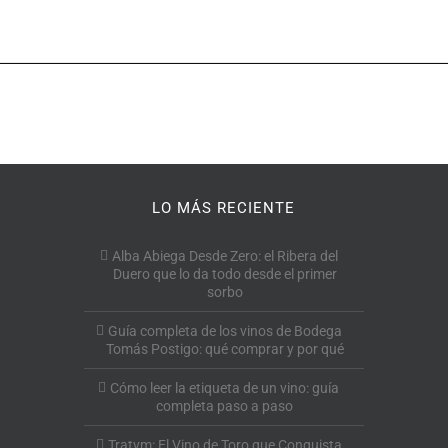
LO MÁS RECIENTE
Alba Abiega Desde Zero: el Ribera del
Duero que lo da todo desde el primer
sorbo
Guía completa de los vinos de Bodega
Tomás Postigo: qué comprar y por qué
Cómo leer la etiqueta de un vino: guía
completa paso a paso
Tratvm: El Vino de Toro que Conquista