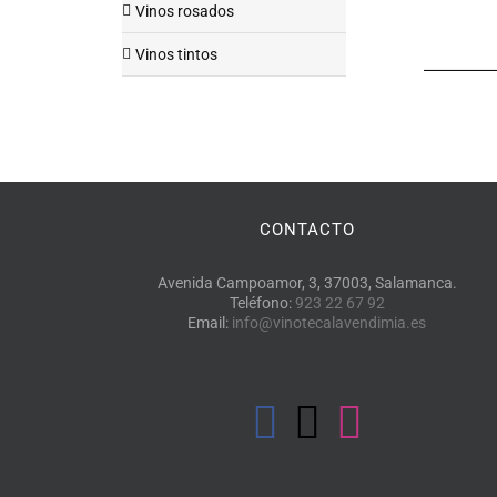
Vinos rosados
Vinos tintos
CONTACTO
Avenida Campoamor, 3, 37003, Salamanca.
Teléfono:
923 22 67 92
Email:
info@vinotecalavendimia.es