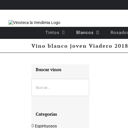
Saltar
al
contenido
Tintos
Blancos
Rosado
Vino blanco joven Viadero 201
Buscar vinos
Categorías
Espirituosos