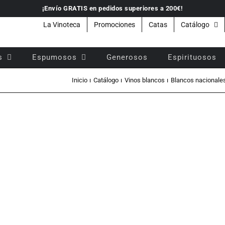
¡Envío GRATIS en pedidos superiores a 200€!
La Vinoteca
Promociones
Catas
Catálogo
s
Espumosos
Generosos
Espirituosos
8
Inicio
Catálogo
Vinos blancos
Blancos nacionale