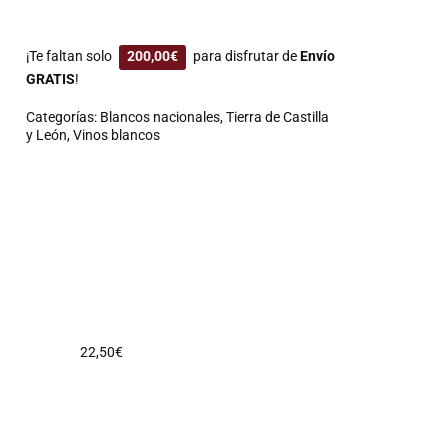
¡Te faltan solo
200,00
€
para disfrutar de
Envío
GRATIS
!
Categorías:
Blancos nacionales
,
Tierra de Castilla
y León
,
Vinos blancos
22,50
€