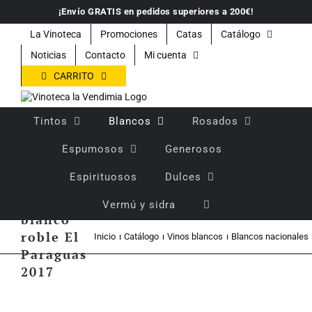
Saltar
¡Envío GRATIS en pedidos superiores a 200€!
al
contenido
La Vinoteca
Promociones
Catas
Catálogo
Noticias
Contacto
Mi cuenta
CARRITO
Tintos
Blancos
Rosados
Espumosos
Generosos
Espirituosos
Dulces
Vino
Vermú y sidra
blanco
roble El
Inicio
Catálogo
Vinos blancos
Blancos nacionales
Paraguas
2017