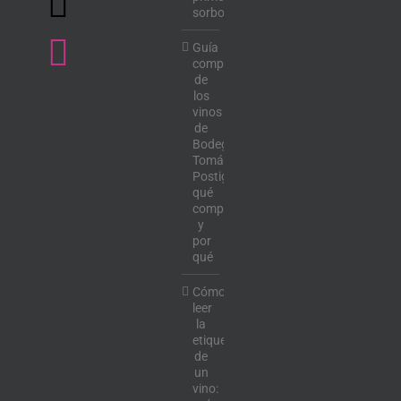
sorbo
Guía
completa
de
los
vinos
de
Bodega
Tomás
Postigo:
qué
comprar
y
por
qué
Cómo
leer
la
etiqueta
de
un
vino: