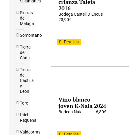
crianza Taleia
Salamanca
2016
Sierras
Bodega Castell D´Encus
de
23,90
€
Málaga
Somontano
Detalles
Tierra
de
Cádiz
Tierra
de
Castilla
y
León
Vino blanco
Toro
joven K-Naia 2024
Bodega Naia
6,80
€
Utiel
Requena
Valdeorras
Detalles