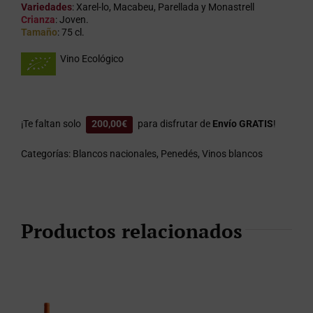
Variedades
: Xarel-lo, Macabeu, Parellada y Monastrell
Crianza
: Joven.
Tamaño
: 75 cl.
Vino Ecológico
¡Te faltan solo
200,00
€
para disfrutar de
Envío GRATIS
!
Categorías:
Blancos nacionales
,
Penedés
,
Vinos blancos
Productos relacionados