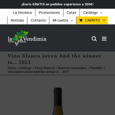
Saltar
¡Envío GRATIS en pedidos superiores a 200€!
al
contenido
La Vinoteca
Promociones
Catas
Catálogo
Noticias
Contacto
Mi cuenta
CARRITO
Vino blanco joven And the winner
is… 2021
Inicio
Catálogo
Vinos blancos
Blancos nacionales
Penedés
Vino blanco joven And the winner is… 2021