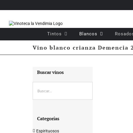
Saltar
al
contenido
Tintos
Blancos
Rosado
Vino blanco crianza Demencia 
Buscar vinos
Categorías
Espirituosos