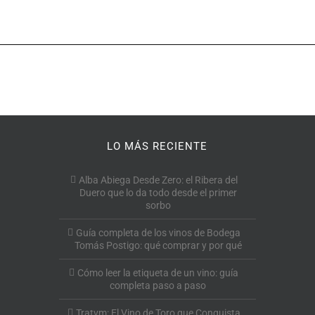
LO MÁS RECIENTE
Alba Abiega Desde Zero: el Ribera del
Duero que lo da todo desde el primer
sorbo
Guía completa de los vinos de Bodega
Tomás Postigo: qué comprar y por qué
Cómo leer la etiqueta de un vino: guía
completa paso a paso
Tratvm: El Vino de Toro que Conquista