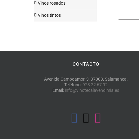
Vinos rosados
Vinos tintos
CONTACTO
Avenida Campoamor, 3, 37003, Salamanca.
Teléfono:
923 22 67 92
Email:
info@vinotecalavendimia.es