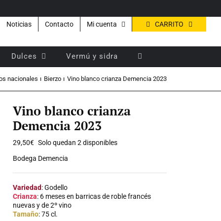
CARRITO
Noticias
Contacto
Mi cuenta
Dulces
Vermú y sidra
os nacionales
Bierzo
Vino blanco crianza Demencia 2023
Vino blanco crianza
Demencia 2023
29,50
€
Solo quedan 2 disponibles
Bodega Demencia
Variedad
: Godello
Crianza
: 6 meses en barricas de roble francés
nuevas y de 2º vino
Tamaño
: 75 cl.