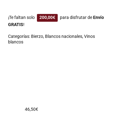
¡Te faltan solo
200,00
€
para disfrutar de
Envío
GRATIS
!
Categorías:
Bierzo
,
Blancos nacionales
,
Vinos
blancos
46,50
€