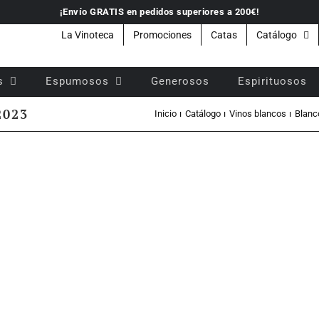
¡Envío GRATIS en pedidos superiores a 200€!
La Vinoteca
Promociones
Catas
Catálogo
s
Espumosos
Generosos
Espirituosos
2023
Inicio
Catálogo
Vinos blancos
Blanc