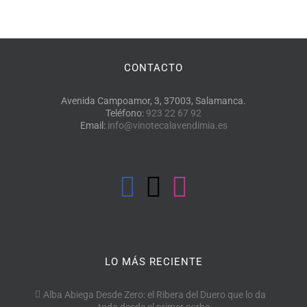
CONTACTO
Avenida Campoamor, 3, 37003, Salamanca.
Teléfono:
923 22 67 92
Email:
info@vinotecalavendimia.es
LO MÁS RECIENTE
Alba Abiega Desde Zero: el Ribera del Duero que lo da