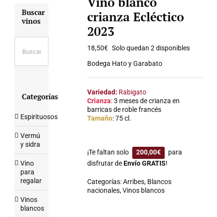
Vino blanco
Buscar
crianza Ecléctico
vinos
2023
18,50
€
Solo quedan 2 disponibles
Bodega Hato y Garabato
Variedad:
Rabigato
Categorías
Crianza
: 3 meses de crianza en
barricas de roble francés
Espirituosos
Tamaño
: 75 cl.
Vermú
y sidra
¡Te faltan solo
200,00
€
para
Vino
disfrutar de
Envío GRATIS
!
para
regalar
Categorías:
Arribes
,
Blancos
nacionales
,
Vinos blancos
Vinos
blancos