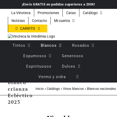
Saltar
¡Envío GRATIS en pedidos superiores a 200€!
al
contenido
La Vinoteca
Promociones
Catas
Catálogo
Noticias
Contacto
Mi cuenta
CARRITO
Tintos
Blancos
Rosados
Espumosos
Generosos
Espirituosos
Dulces
Vino
Vermú y sidra
blanco
crianza
Inicio
Catálogo
Vinos blancos
Blancos nacionales
Ecléctico
2023