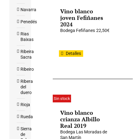
Navarra
Vino blanco
joven Fefiñanes
Penedés
2024
Bodega Fefiñanes
22,50
€
Rias
Baixas
Ribeira
Detalles
Sacra
Ribeiro
Ribera
del
duero
Sin stock
Rioja
Vino blanco
Rueda
crianza Albillo
Real 2019
Sierra
Bodega Las Moradas de
de
San Martín