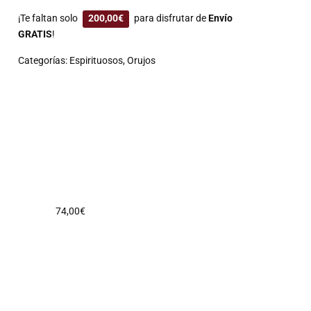
¡Te faltan solo
200,00
€
para disfrutar de
Envío
GRATIS
!
Categorías:
Espirituosos
,
Orujos
74,00
€