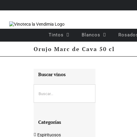
Saltar
al
contenido
Tintos
Blancos
Rosado
Orujo Marc de Cava 50 cl
Buscar vinos
Categorías
Espirituosos