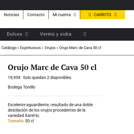
CARRITO
Noticias
Contacto
Mi cuenta
Dulces
Vermú y sidra
Catálogo
Espirituosos
Orujos
Orujo Marc de Cava 50 cl
Orujo Marc de Cava 50 cl
19,95
€
Solo quedan 2 disponibles
Bodega Torello
Excelente aguardiente, resultado de una doble
destilación de los orujos procedentes de la
variedad Xarel-lo.
Tamaño
: 50 cl