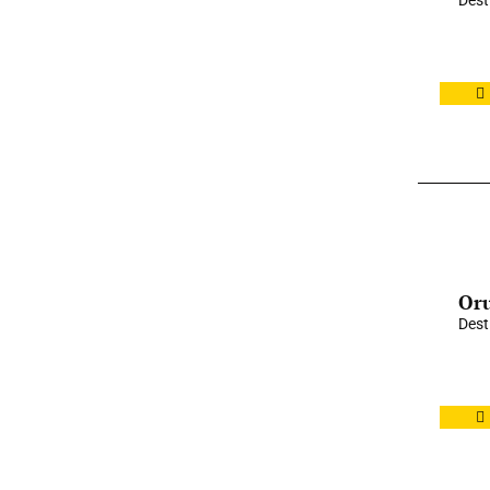
Dest
Oru
Dest