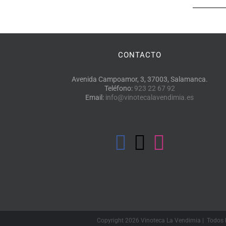
CONTACTO
Avenida Campoamor, 3, 37003, Salamanca.
Teléfono:
923 22 67 92
Email:
info@vinotecalavendimia.es
Copyright
2026 Vinoteca La Vendimia | Todos 