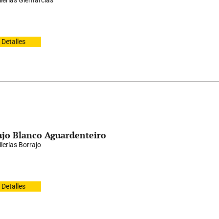
ilerías Glenfarclas
Detalles
jo Blanco Aguardenteiro
ilerías Borrajo
Detalles