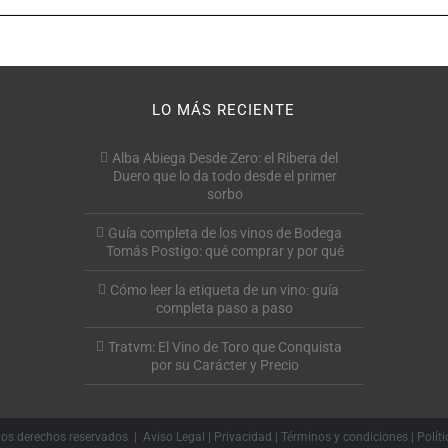
LO MÁS RECIENTE
Alba Abiega Desde Zero: el Ribera del
Duero que lo da todo desde el primer
sorbo
Guía completa de los vinos de Bodega
Tomás Postigo: qué comprar y por qué
Cómo leer la etiqueta de un vino: guía
completa paso a paso
Tratvm: El Vino de Toro que Conquista
por su Carácter y Precio
los derechos reservados |
Aviso Legal
|
Privacidad
|
Términos y condiciones
|
Polít