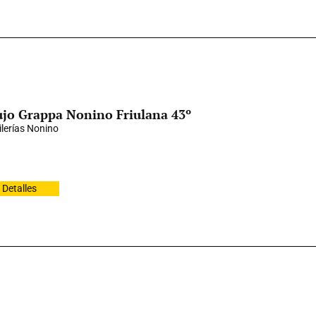
jo Grappa Nonino Friulana 43º
ilerías Nonino
Detalles