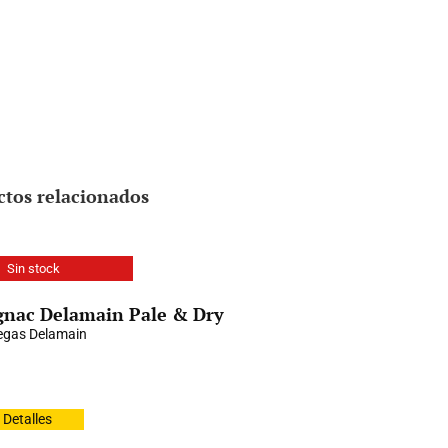
ctos relacionados
Sin stock
nac Delamain Pale & Dry
gas Delamain
Detalles