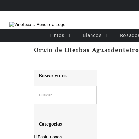
Saltar
al
contenido
Tintos
Blancos
Rosado
Orujo de Hierbas Aguardenteir
Buscar vinos
Categorías
Espirituosos