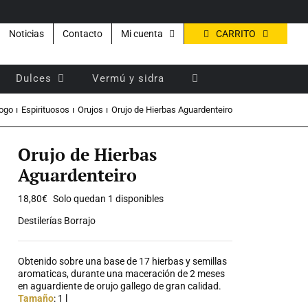
CARRITO
Noticias
Contacto
Mi cuenta
Dulces
Vermú y sidra
ogo
Espirituosos
Orujos
Orujo de Hierbas Aguardenteiro
Orujo de Hierbas
Aguardenteiro
18,80
€
Solo quedan 1 disponibles
Destilerías Borrajo
Obtenido sobre una base de 17 hierbas y semillas
aromaticas, durante una maceración de 2 meses
en aguardiente de orujo gallego de gran calidad.
Tamaño
: 1 l