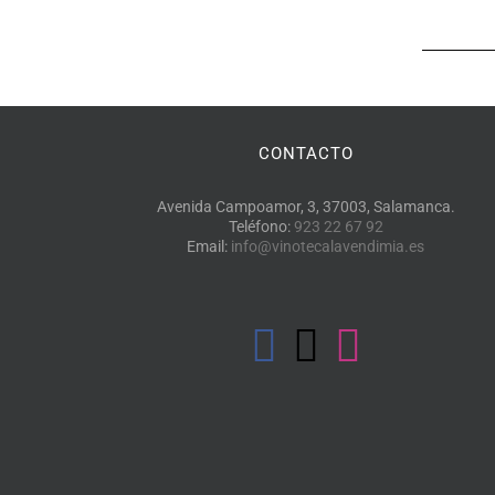
CONTACTO
Avenida Campoamor, 3, 37003, Salamanca.
Teléfono:
923 22 67 92
Email:
info@vinotecalavendimia.es