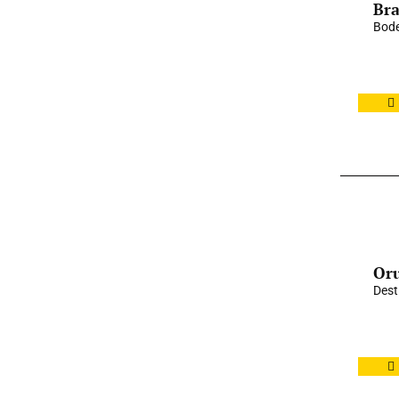
Bra
Bode
Oru
Dest