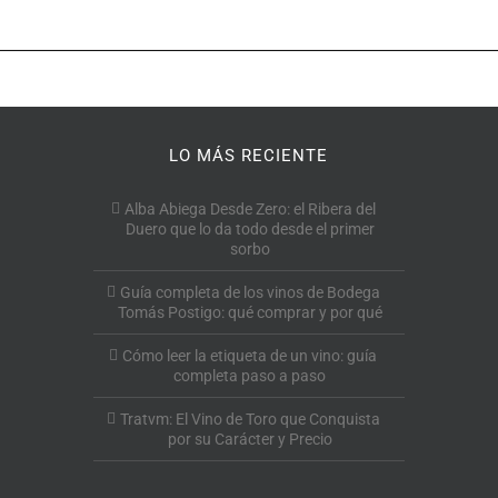
LO MÁS RECIENTE
Alba Abiega Desde Zero: el Ribera del
Duero que lo da todo desde el primer
sorbo
Guía completa de los vinos de Bodega
Tomás Postigo: qué comprar y por qué
Cómo leer la etiqueta de un vino: guía
completa paso a paso
Tratvm: El Vino de Toro que Conquista
por su Carácter y Precio