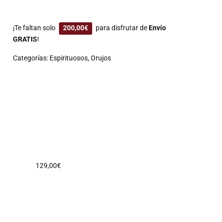
¡Te faltan solo
200,00
€
para disfrutar de
Envío
GRATIS
!
Categorías:
Espirituosos
,
Orujos
129,00
€