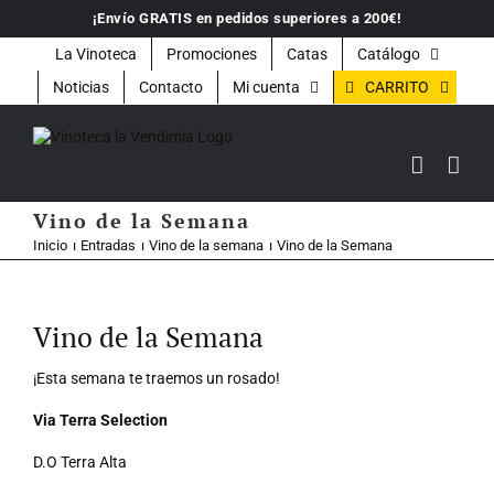
Saltar
¡Envío GRATIS en pedidos superiores a 200€!
al
contenido
La Vinoteca
Promociones
Catas
Catálogo
CARRITO
Noticias
Contacto
Mi cuenta
Vino de la Semana
Inicio
Entradas
Vino de la semana
Vino de la Semana
Ver
imagen
Vino de la Semana
más
grande
¡Esta semana te traemos un rosado!
Via Terra Selection
D.O Terra Alta