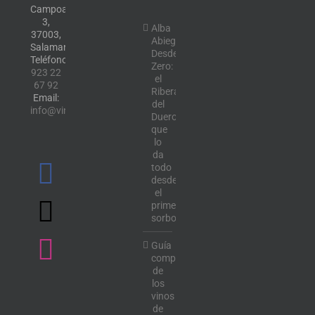
Campoamor,
3,
Alba
37003,
Abiega
Salamanca.
Desde
Teléfono:
Zero:
923 22
el
67 92
Ribera
Email:
del
info@vinotecalavendimia.es
Duero
que
lo
da
todo
desde
el
primer
sorbo
Guía
completa
de
los
vinos
de