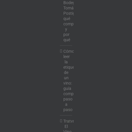
Bodega
Tomás
Postigo:
qué
comprar
y
por
qué
Cómo
leer
la
etiqueta
de
un
vino:
guía
completa
paso
a
paso
Tratvm:
El
Vino