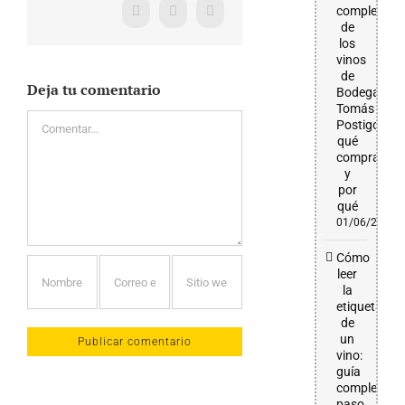
completa
Facebook
X
WhatsApp
de
los
vinos
de
Deja tu comentario
Bodega
Tomás
Comentar
Postigo:
qué
comprar
y
por
qué
01/06/2026
Cómo
leer
la
etiqueta
de
un
vino:
guía
completa
paso