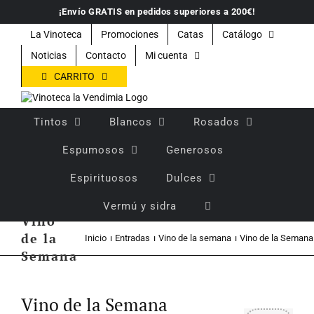
Saltar
¡Envío GRATIS en pedidos superiores a 200€!
al
contenido
La Vinoteca
Promociones
Catas
Catálogo
Noticias
Contacto
Mi cuenta
CARRITO
Tintos
Blancos
Rosados
Espumosos
Generosos
Espirituosos
Dulces
Vermú y sidra
Vino
de la
Inicio
Entradas
Vino de la semana
Vino de la Semana
Semana
Ver
imagen
Vino de la Semana
más