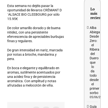
grande
Esta semana no dejéis pasar la
Lo
oportunidad de llevaros CRÈMANT D
más
´ALSACE BIO CLEEBOURG por sólo
reciente
15.95€
Alba
De color amarillo dorado y de buena
Abiega
nitidez, con una persistente
Desde
efervescencia de apreciables burbujas
Zero:
finas y regulares.
el
Ribera
De gran intensidad en nariz, marcada
del
por notas a brioche, mandarina.y
Duero
pera.
que
lo
En boca e elegante y equilibrado en
da
aromas, sutilmente acentuados por
todo
una acidez fina y de persistencia
desde
aromática. Con amplitud y notas
el
afrutadas a melocotón de viña.
primer
sorbo
05/06/2026
Guía