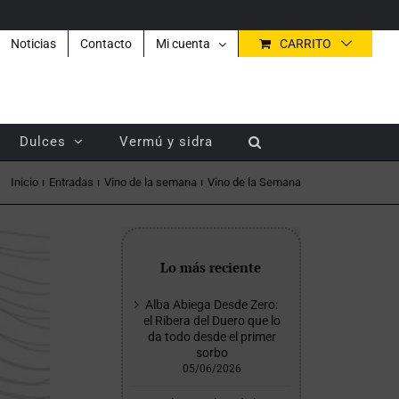
Noticias
Contacto
Mi cuenta
CARRITO
Dulces
Vermú y sidra
Inicio
Entradas
Vino de la semana
Vino de la Semana
Lo más reciente
Alba Abiega Desde Zero:
el Ribera del Duero que lo
da todo desde el primer
sorbo
05/06/2026