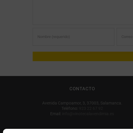
CONTACTO
Avenida Campoamor, 3, 37003, Salamanca.
Teléfono:
923 22 67 92
Email:
info@vinotecalavendimia.es