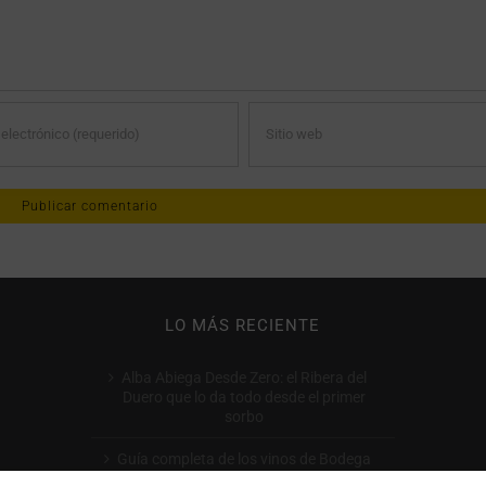
LO MÁS RECIENTE
Alba Abiega Desde Zero: el Ribera del
Duero que lo da todo desde el primer
sorbo
Guía completa de los vinos de Bodega
Tomás Postigo: qué comprar y por qué