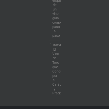
etiqueta
de
un
vino:
guía
completa
paso
a
paso
Tratvm:
El
Vino
de
Toro
que
Conquista
por
su
Carácter
y
Precio