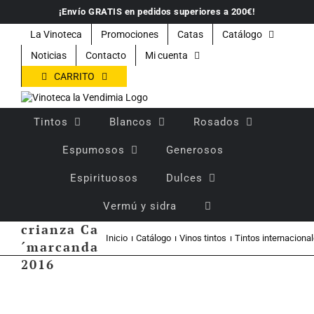
Saltar
¡Envío GRATIS en pedidos superiores a 200€!
al
contenido
La Vinoteca
Promociones
Catas
Catálogo
Noticias
Contacto
Mi cuenta
CARRITO
Tintos
Blancos
Rosados
Espumosos
Generosos
Espirituosos
Dulces
Vermú y sidra
Vino tinto
crianza Ca
Inicio
Catálogo
Vinos tintos
Tintos internaciona
´marcanda
2016