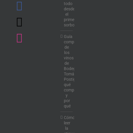
todo
desde
el
primer
sorbo
Guía
completa
de
los
vinos
de
Bodega
Tomás
Postigo:
qué
comprar
y
por
qué
Cómo
leer
la