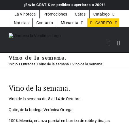
Saltar
¡Envío GRATIS en pedidos superiores a 200€!
al
contenido
La Vinoteca
Promociones
Catas
Catálogo
CARRITO
Noticias
Contacto
Mi cuenta
Vino de la semana.
Inicio
Entradas
Vino de la semana
Vino de la semana.
Ver
imagen
Vino de la semana.
más
grande
Vino de la semana del 8 al 14 de Octubre.
Quite, de la bodega Verónica Ortega.
100% Mencía, crianza parcial en barrica de roble y tinajas.