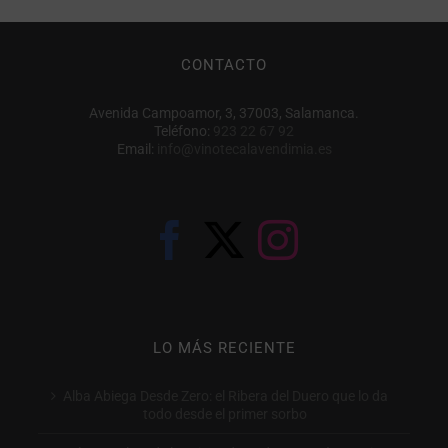
CONTACTO
Avenida Campoamor, 3, 37003, Salamanca.
Teléfono:
923 22 67 92
Email:
info@vinotecalavendimia.es
LO MÁS RECIENTE
Alba Abiega Desde Zero: el Ribera del Duero que lo da
todo desde el primer sorbo