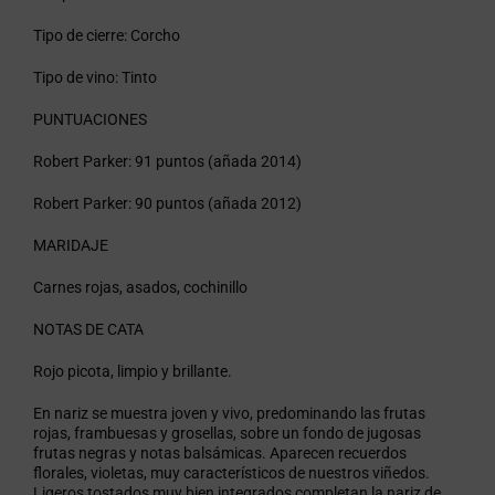
Tipo de cierre:
Corcho
Tipo de vino:
Tinto
PUNTUACIONES
Robert Parker: 91 puntos (añada 2014)
Robert Parker: 90 puntos (añada 2012)
MARIDAJE
Carnes rojas, asados, cochinillo
NOTAS DE CATA
Rojo picota, limpio y brillante.
En nariz se muestra joven y vivo, predominando las frutas
rojas, frambuesas y grosellas, sobre un fondo de jugosas
frutas negras y notas balsámicas. Aparecen recuerdos
florales, violetas, muy característicos de nuestros viñedos.
Ligeros tostados muy bien integrados completan la nariz de