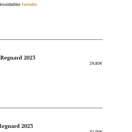
 inoxidables
Tamaño
:
s Regnard 2023
29,80
€
 Regnard 2023
31,90
€