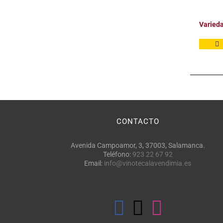
Varied
CONTACTO
Avenida Campoamor, 3, 37003, Salamanca.
Teléfono:
923 22 67 92
Email:
info@vinotecalavendimia.es