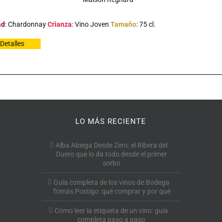
ad
: Chardonnay
Crianza
: Vino Joven
Tamaño
: 75 cl.
Detalles
LO MÁS RECIENTE
Alba Abiega Desde Zero: el Ribera del
Duero que lo da todo desde el primer
sorbo
Guía completa de los vinos de Bodega
Tomás Postigo: qué comprar y por qué
Cómo leer la etiqueta de un vino: guía
completa paso a paso