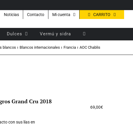
CARRITO
Noticias
Contacto
Mi cuenta
Dulces
Vermú y sidra
s blancos
Blancos internacionales
Francia
AOC Chablis
gros Grand Cru 2018
69,00
€
cto con sus lías en