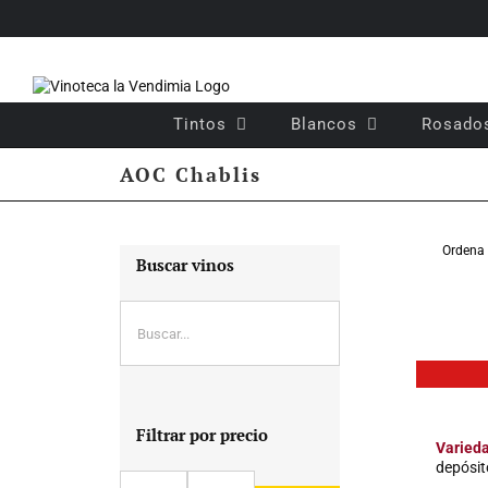
Saltar
al
contenido
Tintos
Blancos
Rosado
AOC Chablis
Ordena
Buscar vinos
Filtrar por precio
Varied
depósit