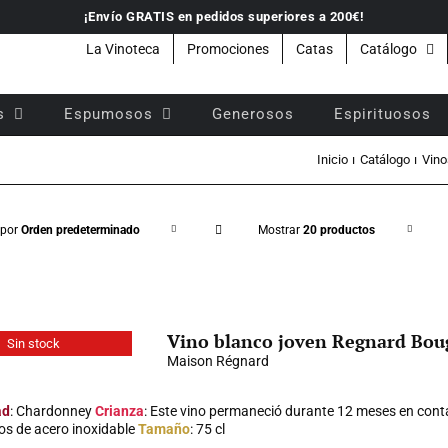
¡Envío GRATIS en pedidos superiores a 200€!
La Vinoteca
Promociones
Catas
Catálogo
s
Espumosos
Generosos
Espirituosos
Inicio
Catálogo
Vino
 por
Orden predeterminado
Mostrar
20 productos
Vino blanco joven Regnard Bou
Sin stock
Maison Régnard
ad
: Chardonney
Crianza
: Este vino permaneció durante 12 meses en conta
os de acero inoxidable
Tamaño
: 75 cl