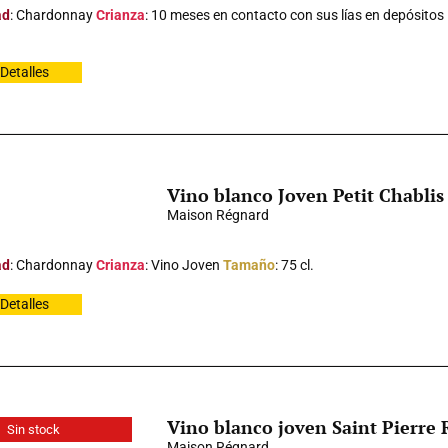
ad
: Chardonnay
Crianza
: 10 meses en contacto con sus lías en depósitos
Detalles
Vino blanco Joven Petit Chabli
Maison Régnard
ad
: Chardonnay
Crianza
: Vino Joven
Tamaño
: 75 cl.
Detalles
Vino blanco joven Saint Pierre
Sin stock
Maison Régnard