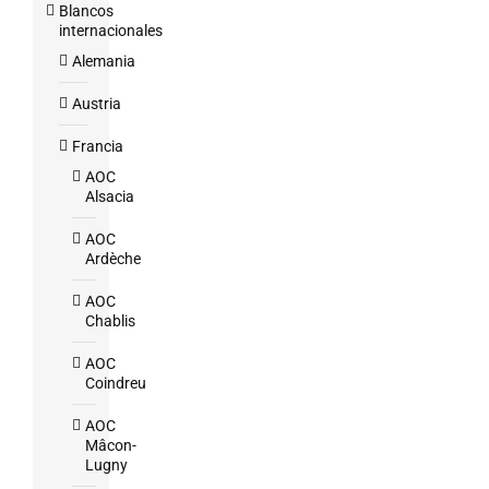
Blancos
internacionales
Alemania
Austria
Francia
AOC
Alsacia
AOC
Ardèche
AOC
Chablis
AOC
Coindreu
AOC
Mâcon-
Lugny