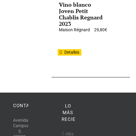
Vino blanco
Joven Petit
Chablis Regnard
2023
Maison Régnard
29,80
€
Detalles
CONTACTO
LO
MÁS
RECIENTE
Avenida
Campoamor,
3,
Alba