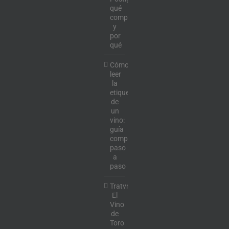
qué
comprar
y
por
qué
Cómo
leer
la
etiqueta
de
un
vino:
guía
completa
paso
a
paso
Tratvm:
El
Vino
de
Toro