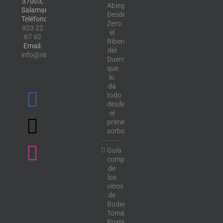
37003,
Abiega
Salamanca.
Desde
Teléfono:
Zero:
923 22
el
67 92
Ribera
Email:
del
info@vinotecalavendimia.es
Duero
que
lo
da
todo
desde
el
primer
sorbo
Guía
completa
de
los
vinos
de
Bodega
Tomás
Postigo: