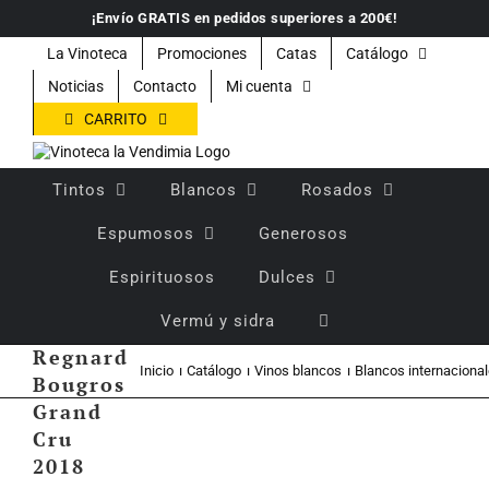
Saltar
¡Envío GRATIS en pedidos superiores a 200€!
al
contenido
La Vinoteca
Promociones
Catas
Catálogo
Noticias
Contacto
Mi cuenta
CARRITO
Tintos
Blancos
Rosados
Espumosos
Generosos
Vino
Espirituosos
Dulces
blanco
Vermú y sidra
joven
Regnard
Inicio
Catálogo
Vinos blancos
Blancos internaciona
Bougros
Grand
Cru
2018