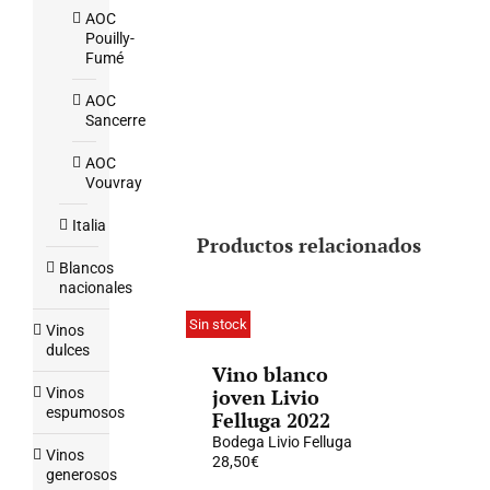
AOC
Pouilly-
Fumé
AOC
Sancerre
AOC
Vouvray
Italia
Productos relacionados
Blancos
nacionales
Sin stock
Vinos
dulces
Vino blanco
Vinos
joven Livio
espumosos
Felluga 2022
Bodega Livio Felluga
Vinos
28,50
€
generosos