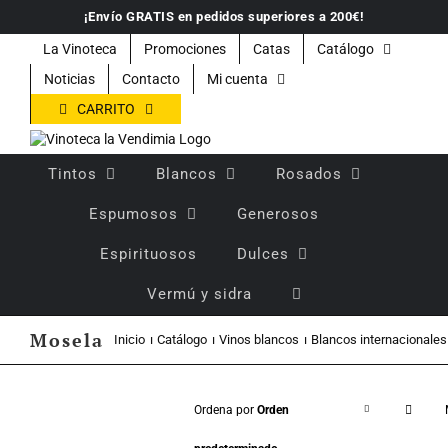
Saltar
¡Envío GRATIS en pedidos superiores a 200€!
al
contenido
La Vinoteca
Promociones
Catas
Catálogo
Noticias
Contacto
Mi cuenta
CARRITO
Tintos
Blancos
Rosados
Espumosos
Generosos
Espirituosos
Dulces
Vermú y sidra
Mosela
Inicio
Catálogo
Vinos blancos
Blancos internacionales
Ordena por
Orden