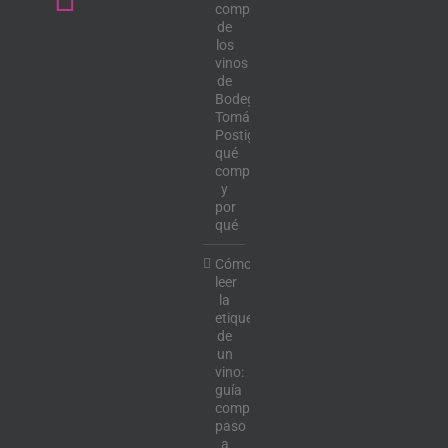
completa
de
los
vinos
de
Bodega
Tomás
Postigo:
qué
comprar
y
por
qué
Cómo
leer
la
etiqueta
de
un
vino:
guía
completa
paso
a