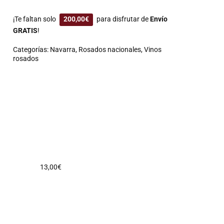
¡Te faltan solo
200,00
€
para disfrutar de
Envío
GRATIS
!
Categorías:
Navarra
,
Rosados nacionales
,
Vinos
rosados
13,00
€