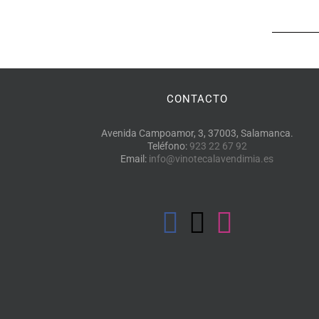
CONTACTO
Avenida Campoamor, 3, 37003, Salamanca.
Teléfono:
923 22 67 92
Email:
info@vinotecalavendimia.es