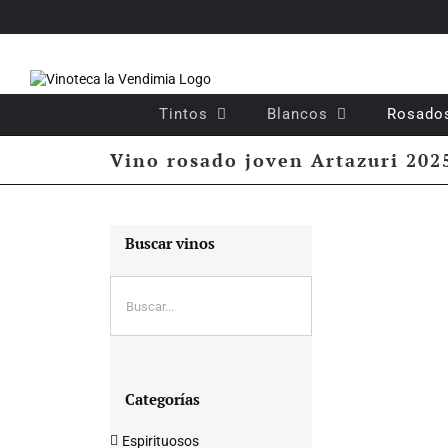
Saltar
al
contenido
Tintos
Blancos
Rosado
Vino rosado joven Artazuri 202
Buscar vinos
Categorías
Espirituosos