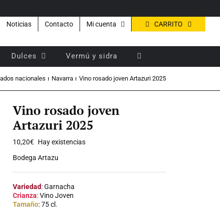
CARRITO
Noticias
Contacto
Mi cuenta
Dulces
Vermú y sidra
ados nacionales
Navarra
Vino rosado joven Artazuri 2025
Vino rosado joven
Artazuri 2025
10,20
€
Hay existencias
Bodega Artazu
Variedad
: Garnacha
Crianza
: Vino Joven
Tamaño
: 75 cl.