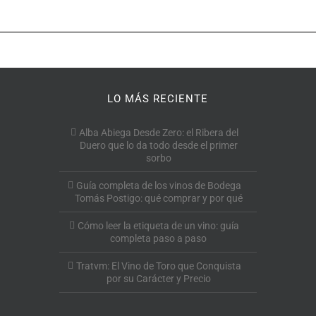
LO MÁS RECIENTE
Alba Abiega Desde Zero: el Ribera del
Duero que lo da todo desde el primer
sorbo
Guía completa de los vinos de Bodega
Tomás Postigo: qué comprar y por qué
Cómo leer la etiqueta de un vino: guía
completa paso a paso
Tratvm: El Vino de Toro que Conquista
por su Carácter y Precio