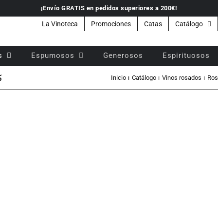
¡Envío GRATIS en pedidos superiores a 200€!
La Vinoteca
Promociones
Catas
Catálogo
s
Espumosos
Generosos
Espirituosos
5
Inicio
Catálogo
Vinos rosados
Ros