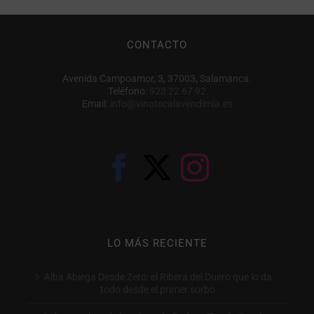
CONTACTO
Avenida Campoamor, 3, 37003, Salamanca.
Teléfono:
923 22 67 92
Email:
info@vinotecalavendimia.es
LO MÁS RECIENTE
Alba Abiega Desde Zero: el Ribera del Duero que lo da
todo desde el primer sorbo