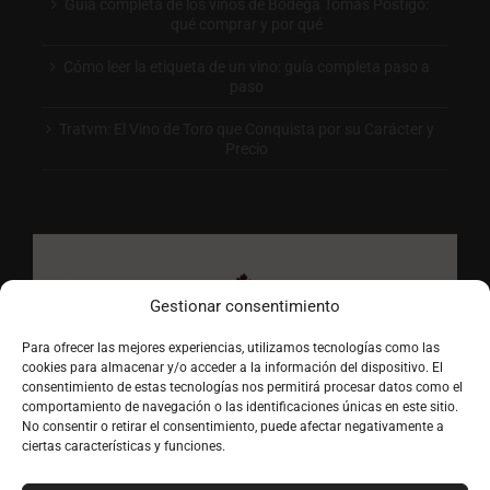
Guía completa de los vinos de Bodega Tomás Postigo:
qué comprar y por qué
Cómo leer la etiqueta de un vino: guía completa paso a
paso
Tratvm: El Vino de Toro que Conquista por su Carácter y
Precio
Gestionar consentimiento
Para ofrecer las mejores experiencias, utilizamos tecnologías como las
cookies para almacenar y/o acceder a la información del dispositivo. El
consentimiento de estas tecnologías nos permitirá procesar datos como el
comportamiento de navegación o las identificaciones únicas en este sitio.
No consentir o retirar el consentimiento, puede afectar negativamente a
ciertas características y funciones.