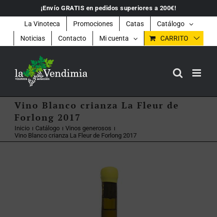
Saltar
¡Envío GRATIS en pedidos superiores a 200€!
al
contenido
La Vinoteca
Promociones
Catas
Catálogo
Noticias
Contacto
Mi cuenta
CARRITO
Vino Blanco crianza La Fleur de
Forlong 2017
Inicio
Catálogo
Vinos generosos
Vino Blanco crianza La Fleur de Forlong 2017