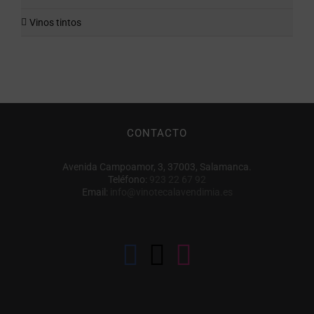
Vinos tintos
CONTACTO
Avenida Campoamor, 3, 37003, Salamanca.
Teléfono:
923 22 67 92
Email:
info@vinotecalavendimia.es