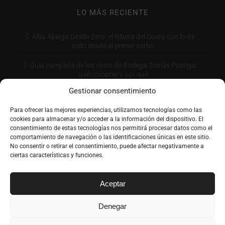
LO MÁS RECIENTE
Alba Abiega Desde Zero: el Ribera del Duero que lo da
todo desde el primer sorbo
Guía completa de los vinos de Bodega Tomás Postigo:
qué comprar y por qué
Gestionar consentimiento
Cómo leer la etiqueta de un vino: guía completa paso a
paso
Para ofrecer las mejores experiencias, utilizamos tecnologías como las
cookies para almacenar y/o acceder a la información del dispositivo. El
Tratvm: El Vino de Toro que Conquista por su Carácter y
consentimiento de estas tecnologías nos permitirá procesar datos como el
Precio
comportamiento de navegación o las identificaciones únicas en este sitio.
No consentir o retirar el consentimiento, puede afectar negativamente a
ciertas características y funciones.
Aceptar
Denegar