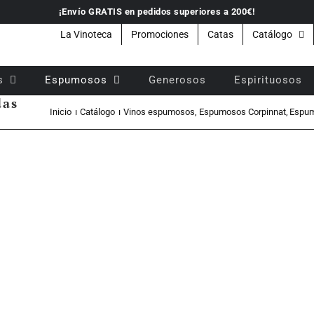
¡Envío GRATIS en pedidos superiores a 200€!
La Vinoteca
Promociones
Catas
Catálogo
s
Espumosos
Generosos
Espirituosos
das
Inicio
Catálogo
Vinos espumosos
Espumosos Corpinnat
Espum