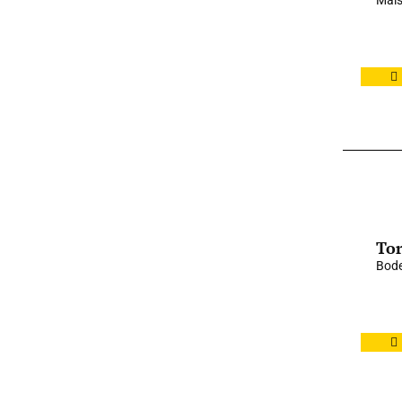
Mai
Tor
Bode