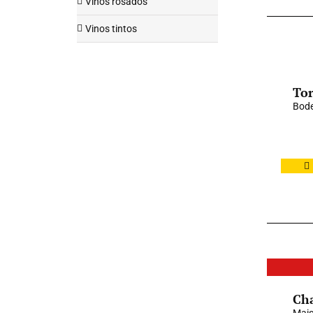
Vinos rosados
Vinos tintos
Tor
Bode
Ch